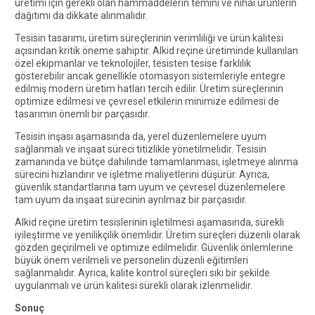
üretimi için gerekli olan hammaddelerin temini ve nihai ürünlerin
dağıtımı da dikkate alınmalıdır.
Tesisin tasarımı, üretim süreçlerinin verimliliği ve ürün kalitesi
açısından kritik öneme sahiptir. Alkid reçine üretiminde kullanılan
özel ekipmanlar ve teknolojiler, tesisten tesise farklılık
gösterebilir ancak genellikle otomasyon sistemleriyle entegre
edilmiş modern üretim hatları tercih edilir. Üretim süreçlerinin
optimize edilmesi ve çevresel etkilerin minimize edilmesi de
tasarımın önemli bir parçasıdır.
Tesisin inşası aşamasında da, yerel düzenlemelere uyum
sağlanmalı ve inşaat süreci titizlikle yönetilmelidir.
Tesisin
zamanında ve bütçe dahilinde tamamlanması, işletmeye alınma
sürecini hızlandırır ve işletme maliyetlerini düşürür. Ayrıca,
güvenlik standartlarına tam uyum ve çevresel düzenlemelere
tam uyum da inşaat sürecinin ayrılmaz bir parçasıdır.
Alkid reçine üretim tesislerinin işletilmesi aşamasında, sürekli
iyileştirme ve yenilikçilik önemlidir. Üretim süreçleri düzenli olarak
gözden geçirilmeli ve optimize edilmelidir. Güvenlik önlemlerine
büyük önem verilmeli ve personelin düzenli eğitimleri
sağlanmalıdır. Ayrıca, kalite kontrol süreçleri sıkı bir şekilde
uygulanmalı ve ürün kalitesi sürekli olarak izlenmelidir.
Sonuç