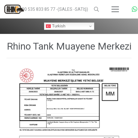
+90 535 833 85 77 -(SALES -SATIŞ)
Turkish
Rhino Tank Muayene Merkezi