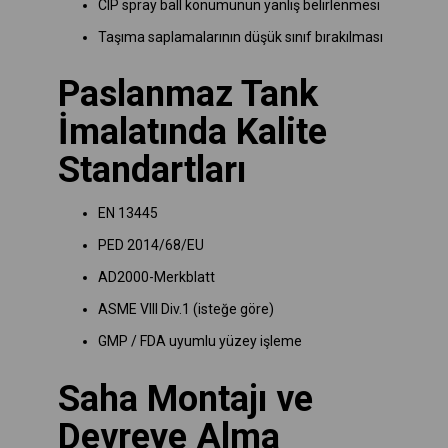
CIP spray ball konumunun yanlış belirlenmesi
Taşıma saplamalarının düşük sınıf bırakılması
Paslanmaz Tank
İmalatında Kalite
Standartları
EN 13445
PED 2014/68/EU
AD2000-Merkblatt
ASME VIII Div.1 (isteğe göre)
GMP / FDA uyumlu yüzey işleme
Saha Montajı ve
Devreye Alma