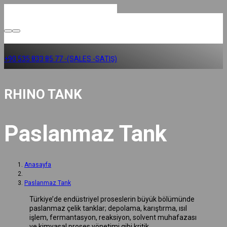
+90 535 833 85 77 -(SALES -SATIŞ)
RHINO TANK
Paslanmaz Tank
Anasayfa
Paslanmaz Tank
Türkiye’de endüstriyel proseslerin büyük bölümünde
paslanmaz çelik tanklar; depolama, karıştırma, ısıl
işlem, fermantasyon, reaksiyon, solvent muhafazası
ve kimyasal proses yönetimi gibi kritik