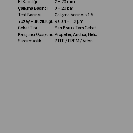
Et Kalınlığı
2 – 20 mm
Çalışma Basıncı
0 – 20 bar
Test Basıncı
Çalışma basıncı × 1.5
Yüzey Pürüzlülüğü
Ra 0.4 – 1.2 µm
Ceket Tipi
Yarı Boru / Tam Ceket
Karıştırıcı Opsiyonu
Propeller, Anchor, Helix
Sızdırmazlık
PTFE / EPDM / Viton