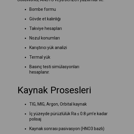
Bombe formu
Gövde et kalınlığı
Takviye hesapları
Nozul konumları
Karıştırıcı yük analizi
Termal yük
Basınç testi simülasyonları
hesaplanır.
Kaynak Prosesleri
TIG, MIG, Argon, Orbital kaynak
İç yüzeyde pürüzlülük Ra ≤ 0.8 µm’e kadar
polisaj
Kaynak sonrası pasivasyon (HNO3 bazlı)