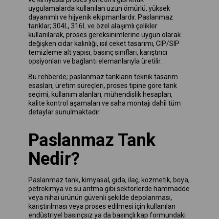
uygulamalarda kullanılan uzun ömürlü, yüksek
dayanımlı ve hijyenik ekipmanlardır. Paslanmaz
tanklar; 304L, 316L ve özel alaşımlı çelikler
kullanılarak, proses gereksinimlerine uygun olarak
değişken cidar kalınlığı, ısıl ceket tasarımı, CIP/SIP
temizleme alt yapısı, basınç sınıfları, karıştırıcı
opsiyonları ve bağlantı elemanlarıyla üretilir.
Bu rehberde; paslanmaz tankların teknik tasarım
esasları, üretim süreçleri, proses tipine göre tank
seçimi, kullanım alanları, mühendislik hesapları,
kalite kontrol aşamaları ve saha montajı dahil tüm
detaylar sunulmaktadır.
Paslanmaz Tank
Nedir?
Paslanmaz tank, kimyasal, gıda, ilaç, kozmetik, boya,
petrokimya ve su arıtma gibi sektörlerde hammadde
veya nihai ürünün güvenli şekilde depolanması,
karıştırılması veya proses edilmesi için kullanılan
endüstriyel basınçsız ya da basınçlı kap formundaki