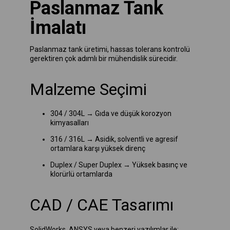
Paslanmaz Tank
İmalatı
Paslanmaz tank üretimi, hassas tolerans kontrolü
gerektiren çok adımlı bir mühendislik sürecidir.
Malzeme Seçimi
304 / 304L → Gıda ve düşük korozyon
kimyasalları
316 / 316L → Asidik, solventli ve agresif
ortamlara karşı yüksek direnç
Duplex / Super Duplex → Yüksek basınç ve
klorürlü ortamlarda
CAD / CAE Tasarımı
SolidWorks, ANSYS veya benzeri yazılımlar ile: