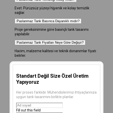
Evet. Pürüzsüz yüzeyi hijyenik ve kolay temizlik
sağlar.
Paslanmaz Tank Basınca Dayanıklı mıdır?
Proje gereksinimine göre basınçlı tank tasarımı
yapılabilir.
Paslanmaz Tank Fiyatları Neye Göre Değişir?
Hacim, malzeme kalitesi ve teknik donanımlar fiyatı
belirler.
Standart Değil Size Özel Üretim
Yapıyoruz
Her proses farklıdır. Mühendislerimiz ihtiyaçlarınıza
uygun tank tasarımını birlikte planlar.
Fill out this field