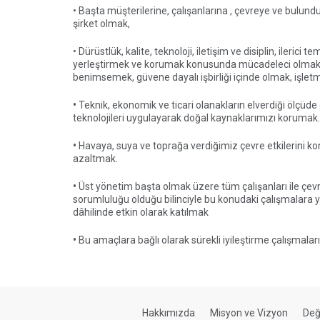
• Başta müşterilerine, çalışanlarına , çevreye ve bulun
şirket olmak,
• Dürüstlük, kalite, teknoloji, iletişim ve disiplin, ilerici 
yerleştirmek ve korumak konusunda mücadeleci olmak,
benimsemek, güvene dayalı işbirliği içinde olmak, işletme
•
Teknik, ekonomik ve ticari olanakların elverdiği ölçüd
teknolojileri uygulayarak doğal kaynaklarımızı korumak.
•
Havaya, suya ve toprağa verdiğimiz çevre etkilerini kon
azaltmak.
•
Üst yönetim başta olmak üzere tüm çalışanları ile çe
sorumluluğu olduğu bilinciyle bu konudaki çalışmalara y
dâhilinde etkin olarak katılmak
•
Bu amaçlara bağlı olarak sürekli iyileştirme çalışmalar
Hakkımızda
Misyon ve Vizyon
Değ