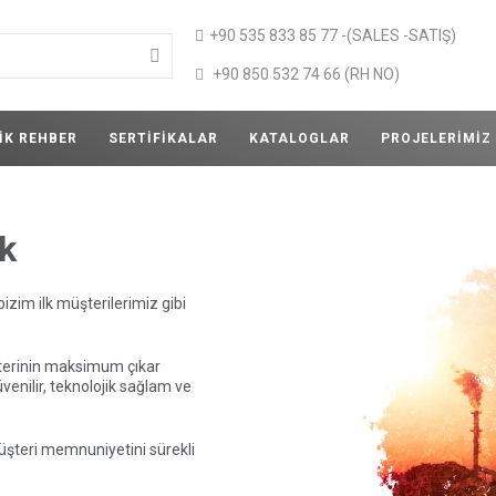
+90 535 833 85 77 -(SALES -SATIŞ)
+90 850 532 74 66 (RH NO)
IK REHBER
SERTIFIKALAR
KATALOGLAR
PROJELERIMIZ
ik
 bizim ilk müşterilerimiz gibi
şterinin maksimum çıkar
venilir, teknolojik sağlam ve
müşteri memnuniyetini sürekli