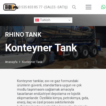
+90 535 833 85 77 -(SALES -SATIŞ)
Turkish
RHINO TANK
Konteyner Tank
Anasayfa
Konteyner Tank
Konteyner tanklar, sıvı ve gaz formundaki
ürünlerin güvenli, standartlara uygun ve çok
modlu taşınmasını sağlamak amacıyla
tasarlanan endüstriyel depolama ve lojistik
ekipmanlarıdır. Özellikle kimya, petrokimya, gıda,
enerji, ilaç ve özel proses sektörlerinde