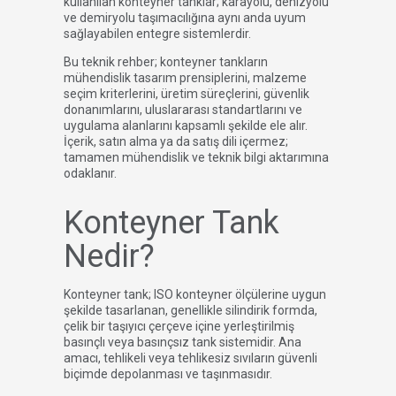
kullanılan konteyner tanklar; karayolu, denizyolu
ve demiryolu taşımacılığına aynı anda uyum
sağlayabilen entegre sistemlerdir.
Bu teknik rehber; konteyner tankların
mühendislik tasarım prensiplerini, malzeme
seçim kriterlerini, üretim süreçlerini, güvenlik
donanımlarını, uluslararası standartlarını ve
uygulama alanlarını kapsamlı şekilde ele alır.
İçerik, satın alma ya da satış dili içermez;
tamamen mühendislik ve teknik bilgi aktarımına
odaklanır.
Konteyner Tank
Nedir?
Konteyner tank; ISO konteyner ölçülerine uygun
şekilde tasarlanan, genellikle silindirik formda,
çelik bir taşıyıcı çerçeve içine yerleştirilmiş
basınçlı veya basınçsız tank sistemidir. Ana
amacı, tehlikeli veya tehlikesiz sıvıların güvenli
biçimde depolanması ve taşınmasıdır.