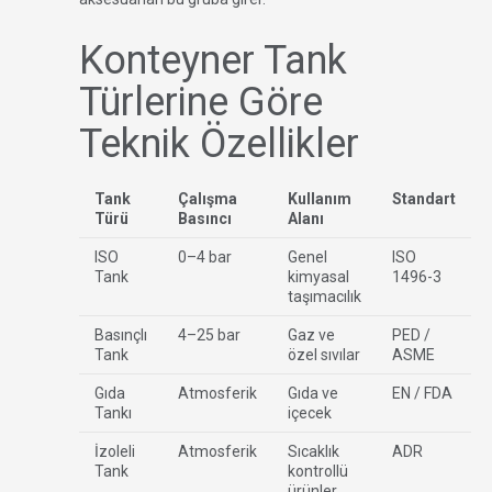
Konteyner Tank
Türlerine Göre
Teknik Özellikler
Tank
Çalışma
Kullanım
Standart
Türü
Basıncı
Alanı
ISO
0–4 bar
Genel
ISO
Tank
kimyasal
1496-3
taşımacılık
Basınçlı
4–25 bar
Gaz ve
PED /
Tank
özel sıvılar
ASME
Gıda
Atmosferik
Gıda ve
EN / FDA
Tankı
içecek
İzoleli
Atmosferik
Sıcaklık
ADR
Tank
kontrollü
ürünler