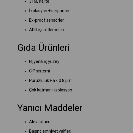
316L kalite
İzolasyon + serpantin
Ex-proof sensörler
ADR işaretlemeleri
Gıda Ürünleri
Hijyenik iç yüzey
CIP sistemi
Pürüzlülük Ra ≤ 0.8 µm
Çok katmanlı izolasyon
Yanıcı Maddeler
Alev tutucu
Basınç emniyet valfleri