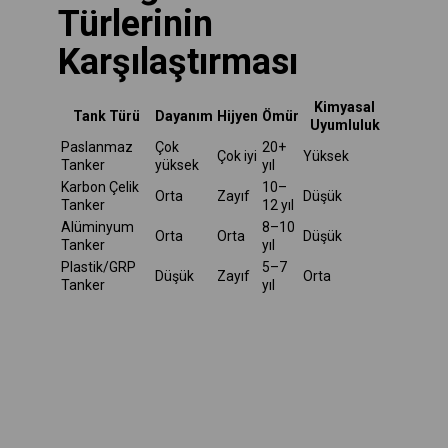
Türlerinin
Karşılaştırması
Kimyasal
Tank Türü
Dayanım
Hijyen
Ömür
Uyumluluk
Paslanmaz
Çok
20+
Çok iyi
Yüksek
Tanker
yüksek
yıl
Karbon Çelik
10–
Orta
Zayıf
Düşük
Tanker
12 yıl
Alüminyum
8–10
Orta
Orta
Düşük
Tanker
yıl
Plastik/GRP
5–7
Düşük
Zayıf
Orta
Tanker
yıl