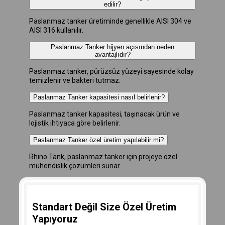
edilir?
Paslanmaz tanker üretiminde genellikle AISI 304 ve
AISI 316 kullanılır.
Paslanmaz Tanker hijyen açısından neden
avantajlıdır?
Paslanmaz tanker, pürüzsüz yüzeyi sayesinde kolay
temizlenir ve bakteri tutmaz.
Paslanmaz Tanker kapasitesi nasıl belirlenir?
Paslanmaz tanker kapasitesi, taşınacak ürün ve
lojistik ihtiyaca göre belirlenir.
Paslanmaz Tanker özel üretim yapılabilir mi?
Rhino Tank, paslanmaz tanker için projeye özel
mühendislik çözümleri sunar.
Standart Değil Size Özel Üretim
Yapıyoruz