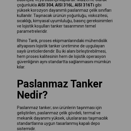
çoğunlukla
AISI 304
,
AISI 316L
,
AISI 316Ti
gibi
yüksek korozyon dayanımlı paslanmaz çelik sınıfları
kullanılır. Taşınacak ürünün yoğunluğu, viskozitesi,
sıcaklığı, kimyasal uyumluluğu, basınç gereksinimleri
ve lojistik koşulları tanker tasarımının temel
parametreleridir.
Rhino Tank, proses ekipmanlarındaki mühendislik
altyapısını lojistik tanker üretimine de uygulayan
sayılı üreticilerdendir. Bu iki alanı birleştirebilmesi,
hem proses kalitesinin hem de lojistik operasyon
güvenliğinin aynı standartta sağlanmasını mümkün
kılar.
Paslanmaz Tanker
Nedir?
Paslanmaz tanker; sıvı ürünlerin taşınması için
geliştirilen, paslanmaz çelik gövdeli, termal ve
mekanik dayanımı yüksek, uluslararası taşımacılık
standartlarına uygun tasarlanmış kapalı depo
sistemidir.