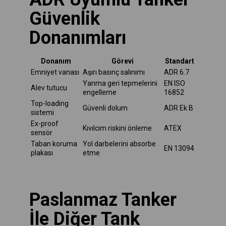
Güvenlik
Donanımları
Donanım
Görevi
Standart
Emniyet vanası
Aşırı basınç salınımı
ADR 6.7
Yanma geri tepmelerini
EN ISO
Alev tutucu
engelleme
16852
Top-loading
Güvenli dolum
ADR Ek B
sistemi
Ex-proof
Kıvılcım riskini önleme
ATEX
sensör
Taban koruma
Yol darbelerini absorbe
EN 13094
plakası
etme
Paslanmaz Tanker
İle Diğer Tank