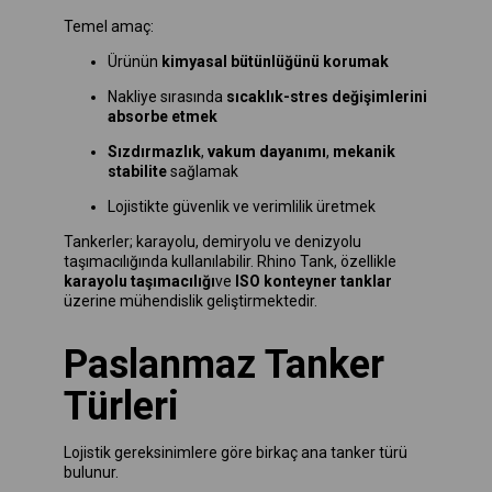
Temel amaç:
Ürünün
kimyasal bütünlüğünü korumak
Nakliye sırasında
sıcaklık-stres değişimlerini
absorbe etmek
Sızdırmazlık
,
vakum dayanımı
,
mekanik
stabilite
sağlamak
Lojistikte güvenlik ve verimlilik üretmek
Tankerler; karayolu, demiryolu ve denizyolu
taşımacılığında kullanılabilir. Rhino Tank, özellikle
karayolu taşımacılığı
ve
ISO konteyner tanklar
üzerine mühendislik geliştirmektedir.
Paslanmaz Tanker
Türleri
Lojistik gereksinimlere göre birkaç ana tanker türü
bulunur.