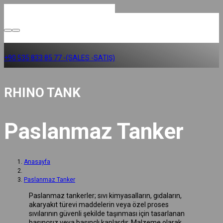
+90 535 833 85 77 -(SALES -SATIŞ)
RHINO TANK
Paslanmaz Tanker
Anasayfa
Paslanmaz Tanker
Paslanmaz tankerler; sıvı kimyasalların, gıdaların,
akaryakıt türevi maddelerin veya özel proses
sıvılarının güvenli şekilde taşınması için tasarlanan
basınçsız veya basınçlı kaplardır. Malzeme olarak