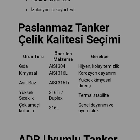
İzolasyon ısı kaybı testi
Paslanmaz Tanker
Çelik Kalitesi Seçimi
Önerilen
Ürün Türü
Gerekçe
Malzeme
Gıda
AISI 304
Hijyen, kolay temizlik
Kimyasal
AISI 316L
Korozyon dayanımı
Yüksek kimyasal
Asit-Baz
AISI 316Ti
direnç
Yüksek
316Ti /
Termal stabilite
Sıcaklık
Duplex
Çok amaçlı
Genel dayanım ve
316L
kullanım
uyumluluk
ADR Uyumlu Tanker