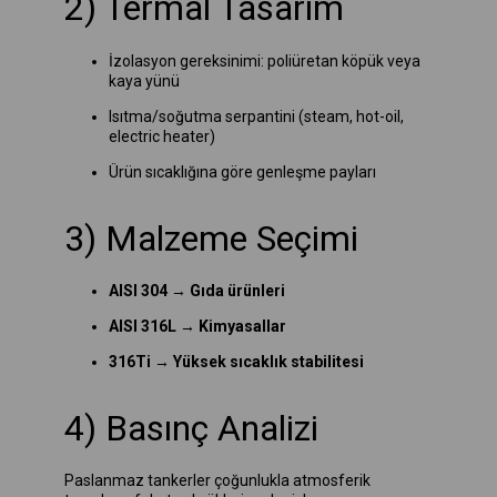
2) Termal Tasarım
İzolasyon gereksinimi: poliüretan köpük veya
kaya yünü
Isıtma/soğutma serpantini (steam, hot-oil,
electric heater)
Ürün sıcaklığına göre genleşme payları
3) Malzeme Seçimi
AISI 304 → Gıda ürünleri
AISI 316L → Kimyasallar
316Ti → Yüksek sıcaklık stabilitesi
4) Basınç Analizi
Paslanmaz tankerler çoğunlukla atmosferik