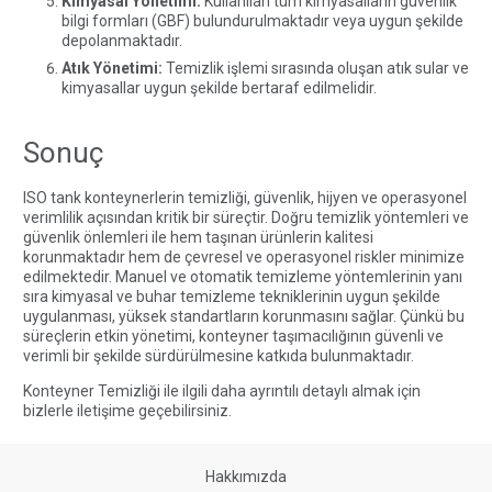
Kimyasal Yönetimi:
Kullanılan tüm kimyasalların güvenlik
bilgi formları (GBF) bulundurulmaktadır veya uygun şekilde
depolanmaktadır.
Atık Yönetimi:
Temizlik işlemi sırasında oluşan atık sular ve
kimyasallar uygun şekilde bertaraf edilmelidir.
Sonuç
ISO tank konteynerlerin temizliği, güvenlik, hijyen ve operasyonel
verimlilik açısından kritik bir süreçtir. Doğru temizlik yöntemleri ve
güvenlik önlemleri ile hem taşınan ürünlerin kalitesi
korunmaktadır hem de çevresel ve operasyonel riskler minimize
edilmektedir. Manuel ve otomatik temizleme yöntemlerinin yanı
sıra kimyasal ve buhar temizleme tekniklerinin uygun şekilde
uygulanması, yüksek standartların korunmasını sağlar. Çünkü bu
süreçlerin etkin yönetimi, konteyner taşımacılığının güvenli ve
verimli bir şekilde sürdürülmesine katkıda bulunmaktadır.
Konteyner Temizliği ile ilgili daha ayrıntılı detaylı almak için
bizlerle
iletişime
geçebilirsiniz.
Hakkımızda