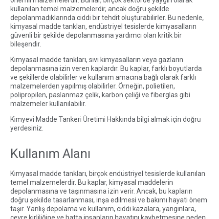
kullanılan temel malzemelerdir, ancak doğru şekilde
depolanmadıklarında ciddi bir tehdit oluşturabilirler. Bu nedenle,
kimyasal madde tankları, endüstriyel tesislerde kimyasalların
güvenli bir şekilde depolanmasına yardımcı olan kritik bir
bileşendir.
Kimyasal madde tankları, sıvı kimyasalların veya gazların
depolanmasına izin veren kaplardır. Bu kaplar, farklı boyutlarda
ve şekillerde olabilirler ve kullanım amacına bağlı olarak farklı
malzemelerden yapılmış olabilirler. Örneğin, polietilen,
polipropilen, paslanmaz çelik, karbon çeliği ve fiberglas gibi
malzemeler kullanılabilir.
Kimyevi Madde Tankeri Üretimi Hakkında bilgi almak için doğru
yerdesiniz.
Kullanım Alanı
Kimyasal madde tankları, birçok endüstriyel tesislerde kullanılan
temel malzemelerdir. Bu kaplar, kimyasal maddelerin
depolanmasına ve taşınmasına izin verir. Ancak, bu kapların
doğru şekilde tasarlanması, inşa edilmesi ve bakımı hayati önem
taşır. Yanlış depolama ve kullanım, ciddi kazalara, yangınlara,
çevre kirliliğine ve hatta insanların hayatını kaybetmesine neden