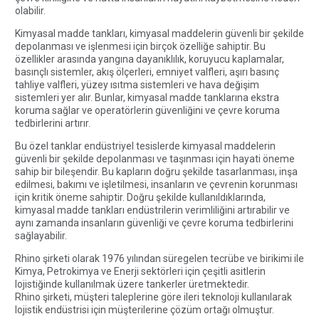
olabilir.
Kimyasal madde tankları, kimyasal maddelerin güvenli bir şekilde
depolanması ve işlenmesi için birçok özelliğe sahiptir. Bu
özellikler arasında yangına dayanıklılık, koruyucu kaplamalar,
basınçlı sistemler, akış ölçerleri, emniyet valfleri, aşırı basınç
tahliye valfleri, yüzey ısıtma sistemleri ve hava değişim
sistemleri yer alır. Bunlar, kimyasal madde tanklarına ekstra
koruma sağlar ve operatörlerin güvenliğini ve çevre koruma
tedbirlerini artırır.
Bu özel tanklar endüstriyel tesislerde kimyasal maddelerin
güvenli bir şekilde depolanması ve taşınması için hayati öneme
sahip bir bileşendir. Bu kapların doğru şekilde tasarlanması, inşa
edilmesi, bakımı ve işletilmesi, insanların ve çevrenin korunması
için kritik öneme sahiptir. Doğru şekilde kullanıldıklarında,
kimyasal madde tankları endüstrilerin verimliliğini artırabilir ve
aynı zamanda insanların güvenliği ve çevre koruma tedbirlerini
sağlayabilir.
Rhino şirketi olarak 1976 yılından süregelen tecrübe ve birikimi ile
Kimya, Petrokimya ve Enerji sektörleri için çeşitli asitlerin
lojistiğinde kullanılmak üzere tankerler üretmektedir.
Rhino şirketi, müşteri taleplerine göre ileri teknoloji kullanılarak
lojistik endüstrisi için müşterilerine çözüm ortağı olmuştur.