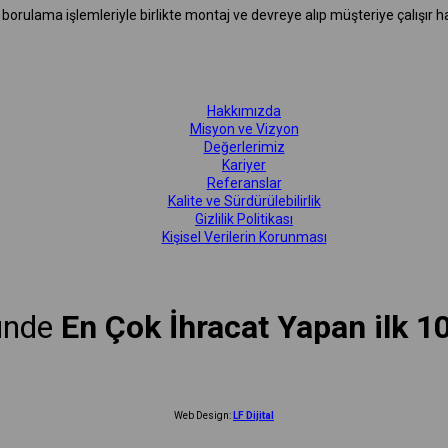
rulama işlemleriyle birlikte montaj ve devreye alıp müşteriye çalışır hal
Hakkımızda
Misyon ve Vizyon
Değerlerimiz
Kariyer
Referanslar
Kalite ve Sürdürülebilirlik
Gizlilik Politikası
Kişisel Verilerin Korunması
ünde
En Çok İhracat Yapan ilk 1
Web Design:
LF Dijital