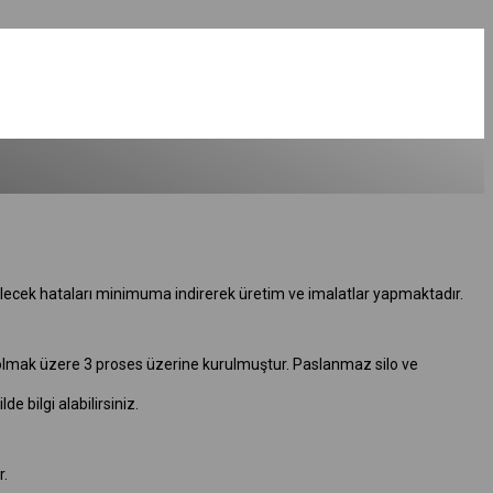
lecek hataları minimuma indirerek üretim ve imalatlar yapmaktadır.
alı olmak üzere 3 proses üzerine kurulmuştur. Paslanmaz silo ve
bilgi alabilirsiniz.
r.