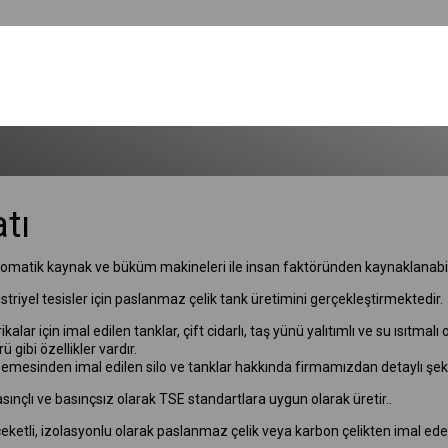
tı
otomatik kaynak ve büküm makineleri ile insan faktöründen kaynaklanabi
striyel tesisler için paslanmaz çelik tank üretimini gerçekleştirmektedir.
lar için imal edilen tanklar, çift cidarlı, taş yünü yalıtımlı ve su ısıtm
 gibi özellikler vardır.
inden imal edilen silo ve tanklar hakkında firmamızdan detaylı şekilde 
asınçlı ve basınçsız olarak TSE standartlara uygun olarak üretir..
ceketli, izolasyonlu olarak paslanmaz çelik veya karbon çelikten imal ede