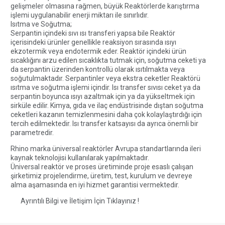
gelişmeler olmasına rağmen, büyük Reaktörlerde karıştırma
işlemi uygulanabilir enerji miktarı ile sınırlıdır.
Isıtma ve Soğutma;
Serpantin içindeki sıvı ısı transferi yapsa bile Reaktör
içerisindeki ürünler genellikle reaksiyon sırasında ısıyı
ekzotermik veya endotermik eder. Reaktör içindeki ürün
sıcaklığını arzu edilen sıcaklıkta tutmak için, soğutma ceketi ya
da serpantin üzerinden kontrollü olarak ısıtılmakta veya
soğutulmaktadır. Serpantinler veya ekstra ceketler Reaktörü
ısıtma ve soğutma işlemi içindir. Isı transfer sıvısı ceket ya da
serpantin boyunca ısıyı azaltmak için ya da yükseltmek için
sirküle edilir. Kimya, gıda ve ilaç endüstrisinde dıştan soğutma
ceketleri kazanın temizlenmesini daha çok kolaylaştırdığı için
tercih edilmektedir. Isı transfer katsayısı da ayrıca önemli bir
parametredir.
Rhino marka üniversal reaktörler Avrupa standartlarında ileri
kaynak teknolojisi kullanılarak yapılmaktadır.
Üniversal reaktör ve proses üretiminde proje esaslı çalışan
şirketimiz projelendirme, üretim, test, kurulum ve devreye
alma aşamasında en iyi hizmet garantisi vermektedir.
Ayrıntılı Bilgi ve İletişim İçin Tıklayınız !