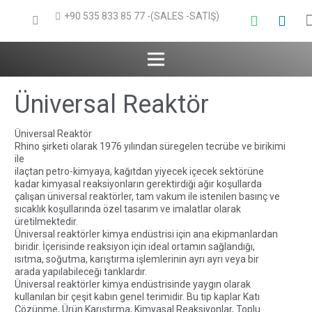
+90 535 833 85 77 -(SALES -SATIŞ)
Üniversal Reaktör
Üniversal Reaktör
Rhino şirketi olarak 1976 yılından süregelen tecrübe ve birikimi
ile
ilaçtan petro-kimyaya, kağıtdan yiyecek içecek sektörüne
kadar kimyasal reaksiyonların gerektirdiği ağır koşullarda
çalışan üniversal reaktörler, tam vakum ile istenilen basınç ve
sıcaklık koşullarında özel tasarım ve imalatlar olarak
üretilmektedir.
Üniversal reaktörler kimya endüstrisi için ana ekipmanlardan
biridir. İçerisinde reaksiyon için ideal ortamın sağlandığı,
ısıtma, soğutma, karıştırma işlemlerinin ayrı ayrı veya bir
arada yapılabileceği tanklardır.
Üniversal reaktörler kimya endüstrisinde yaygın olarak
kullanılan bir çeşit kabın genel terimidir. Bu tip kaplar Katı
Çözünme, Ürün Karıştırma, Kimyasal Reaksiyonlar, Toplu