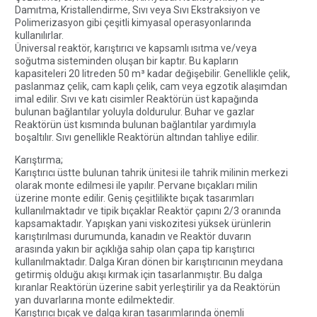
Damıtma, Kristallendirme, Sıvı veya Sıvı Ekstraksiyon ve
Polimerizasyon gibi çeşitli kimyasal operasyonlarında
kullanılırlar.
Üniversal reaktör, karıştırıcı ve kapsamlı ısıtma ve/veya
soğutma sisteminden oluşan bir kaptır. Bu kapların
kapasiteleri 20 litreden 50 m³ kadar değişebilir. Genellikle çelik,
paslanmaz çelik, cam kaplı çelik, cam veya egzotik alaşımdan
imal edilir. Sıvı ve katı cisimler Reaktörün üst kapağında
bulunan bağlantılar yoluyla doldurulur. Buhar ve gazlar
Reaktörün üst kısmında bulunan bağlantılar yardımıyla
boşaltılır. Sıvı genellikle Reaktörün altından tahliye edilir.
Karıştırma;
Karıştırıcı üstte bulunan tahrik ünitesi ile tahrik milinin merkezi
olarak monte edilmesi ile yapılır. Pervane bıçakları milin
üzerine monte edilir. Geniş çeşitlilikte bıçak tasarımları
kullanılmaktadır ve tipik bıçaklar Reaktör çapını 2/3 oranında
kapsamaktadır. Yapışkan yani viskozitesi yüksek ürünlerin
karıştırılması durumunda, kanadın ve Reaktör duvarın
arasında yakın bir açıklığa sahip olan çapa tip karıştırıcı
kullanılmaktadır. Dalga Kıran dönen bir karıştırıcının meydana
getirmiş olduğu akışı kırmak için tasarlanmıştır. Bu dalga
kıranlar Reaktörün üzerine sabit yerleştirilir ya da Reaktörün
yan duvarlarına monte edilmektedir.
Karıştırıcı bıçak ve dalga kıran tasarımlarında önemli