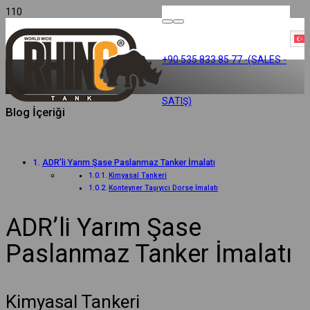
T
+90 535 833 85 77 -(SALES -
SATIŞ)
Blog İçeriği
ADR’li Yarım Şase Paslanmaz Tanker İmalatı
Kimyasal Tankeri
Konteyner Taşıyıcı Dorse İmalatı
ADR’li Yarım Şase
Paslanmaz Tanker İmalatı
Kimyasal Tankeri