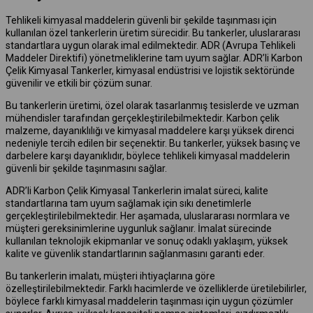
Tehlikeli kimyasal maddelerin güvenli bir şekilde taşınması için
kullanılan özel tankerlerin üretim sürecidir. Bu tankerler, uluslararası
standartlara uygun olarak imal edilmektedir. ADR (Avrupa Tehlikeli
Maddeler Direktifi) yönetmeliklerine tam uyum sağlar. ADR’li Karbon
Çelik Kimyasal Tankerler, kimyasal endüstrisi ve lojistik sektöründe
güvenilir ve etkili bir çözüm sunar.
Bu tankerlerin üretimi, özel olarak tasarlanmış tesislerde ve uzman
mühendisler tarafından gerçekleştirilebilmektedir. Karbon çelik
malzeme, dayanıklılığı ve kimyasal maddelere karşı yüksek direnci
nedeniyle tercih edilen bir seçenektir. Bu tankerler, yüksek basınç ve
darbelere karşı dayanıklıdır, böylece tehlikeli kimyasal maddelerin
güvenli bir şekilde taşınmasını sağlar.
ADR’li Karbon Çelik Kimyasal Tankerlerin imalat süreci, kalite
standartlarına tam uyum sağlamak için sıkı denetimlerle
gerçekleştirilebilmektedir. Her aşamada, uluslararası normlara ve
müşteri gereksinimlerine uygunluk sağlanır. İmalat sürecinde
kullanılan teknolojik ekipmanlar ve sonuç odaklı yaklaşım, yüksek
kalite ve güvenlik standartlarının sağlanmasını garanti eder.
Bu tankerlerin imalatı, müşteri ihtiyaçlarına göre
özelleştirilebilmektedir. Farklı hacimlerde ve özelliklerde üretilebilirler,
böylece farklı kimyasal maddelerin taşınması için uygun çözümler