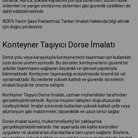
sunarlar. Ayrıca, yüksek kapasiteli pompa sistemleri, sızdırmazlık
önlemleri ve yangın söndürme sistemleri gibi güvenlik özellikleri de
dahil edilebilmektedir.
ADR’li Yarım Şase Paslanmaz Tanker İmalatı Hakkında bilgi almak
için doğru yerdesiniz.
Konteyner Taşıyıcı Dorse İmalatı
Deniz yolu veya karayoluyla konteynerlerin taşınması için kullanılan
özel dorse üretim sürecidir. Bu dorseler, konteynerlerin güvenli bir
şekilde taşınmasını sağlayan dayanıklı ve işlevsel yapılarıyla
bilinmektedir. Konteyner taşımacılığı endüstrisinde önemli bir rol
oynamaktadır. Bu nedenle yüksek kaliteli ve güvenilir dorselerin
imalatı büyük bir öneme sahiptir.
Konteyner Taşıyıcı Dorse İmalatı, uzman mühendisler tarafından
gerçekleştirilmektedir. Ayrıca müşteri talepleri doğrultusunda
özelleştirilebil. İmalat sürecinde kullanılan yüksek kaliteli çelik veya
alüminyum gibi malzemeler, dayanıklılık ve uzun ömür sağlar.
Dorse imalat süreci, mükemmeliyetçi bir yaklaşımla
gerçekleştirilebilmektedir. Her aşamada sıkı kalite kontrolleri
uygulanır ve uluslararası standartlara tam uyum sağlanır. Böylece,
müşterilere yüksek kaliteli ve güvenli bir ürün sunulmaktadır. İmalat