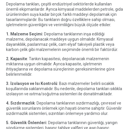
Depolama tankları, çeşitli endüstriyel sektörlerde kullanılan
önemli ekipmanlardır. Ayrıca kimyasal maddelerden petrole, gıda
ürünlerinden suya kadar birçok farklı maddeyi depolamak için
tasarlanmışlardır. Bu tankların doğru özelliklere sahip olması,
işletmelerin güvenliğini ve verimliliğini büyük ölçüde etkiler.
1. Malzeme Seçimi
: Depolama tanklarının inşa edildiği
malzeme, depolanacak maddeye uygun olmalıdır. Kimyasal
dayanıklılık, paslanmaz çelik, cam elyaf takviyeli plastik veya
karbon çelik gibi malzemelerin seçiminde önemli bir faktördür.
2. Kapasite
: Tankın kapasitesi, depolanacak malzemenin
miktarına uygun olmalıdır. Ayrıca kapasite, işletmenin
ihtiyaçlarına ve depolama süreçlerinin gereksinimlerine göre
belirlenmelidir.
3. İzolasyon ve Isı Kontrolü
: Bazı malzemeler belirli sıcaklık
koşullarında saklanmalıdır. Bu nedenle, depolama tankları sıklıkla
izolasyon ve ısıtma/soğutma sistemleri ile donatılmaktadır.
4. Sızdırmazlık
: Depolama tanklarının sızdırmazlığı, çevresel ve
güvenlik sorunlarını önlemek için hayati öneme sahiptir. Güvenilir
sızdırmazlık sistemleri, sızıntıları önlemeye yardımcı olur.
5. Güvenlik Önlemleri
: Depolama tanklarının güvenliği, yangın
söndürme sistemleri, basınç tahliye valfleri ve aşırı basınç