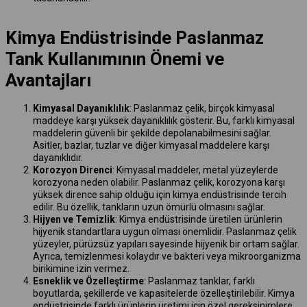
Kimya Endüstrisinde Paslanmaz
Tank Kullanımının Önemi ve
Avantajları
Kimyasal Dayanıklılık
: Paslanmaz çelik, birçok kimyasal
maddeye karşı yüksek dayanıklılık gösterir. Bu, farklı kimyasal
maddelerin güvenli bir şekilde depolanabilmesini sağlar.
Asitler, bazlar, tuzlar ve diğer kimyasal maddelere karşı
dayanıklıdır.
Korozyon Direnci
: Kimyasal maddeler, metal yüzeylerde
korozyona neden olabilir. Paslanmaz çelik, korozyona karşı
yüksek dirence sahip olduğu için kimya endüstrisinde tercih
edilir. Bu özellik, tankların uzun ömürlü olmasını sağlar.
Hijyen ve Temizlik
: Kimya endüstrisinde üretilen ürünlerin
hijyenik standartlara uygun olması önemlidir. Paslanmaz çelik
yüzeyler, pürüzsüz yapıları sayesinde hijyenik bir ortam sağlar.
Ayrıca, temizlenmesi kolaydır ve bakteri veya mikroorganizma
birikimine izin vermez.
Esneklik ve Özelleştirme
: Paslanmaz tanklar, farklı
boyutlarda, şekillerde ve kapasitelerde özelleştirilebilir. Kimya
endüstrisinde farklı ürünlerin üretimi için özel gereksinimlere