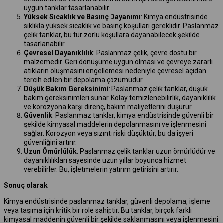
uygun tanklar tasarlanabilir.
Yüksek Sıcaklık ve Basınç Dayanımı
: Kimya endüstrisinde
sıklıkla yüksek sıcaklık ve basınç koşulları gereklidir. Paslanmaz
çelik tanklar, bu tür zorlu koşullara dayanabilecek şekilde
tasarlanabilir.
Çevresel Dayanıklılık
: Paslanmaz çelik, çevre dostu bir
malzemedir. Geri dönüşüme uygun olması ve çevreye zararlı
atıkların oluşmasını engellemesi nedeniyle çevresel açıdan
tercih edilen bir depolama çözümüdür.
Düşük Bakım Gereksinimi
: Paslanmaz çelik tanklar, düşük
bakım gereksinimleri sunar. Kolay temizlenebilirlik, dayanıklılık
ve korozyona karşı direnç, bakım maliyetlerini düşürür.
Güvenlik
: Paslanmaz tanklar, kimya endüstrisinde güvenli bir
şekilde kimyasal maddelerin depolanmasını ve işlenmesini
sağlar. Korozyon veya sızıntı riski düşüktür, bu da işyeri
güvenliğini artırır.
Uzun Ömürlülük
: Paslanmaz çelik tanklar uzun ömürlüdür ve
dayanıklılıkları sayesinde uzun yıllar boyunca hizmet
verebilirler. Bu, işletmelerin yatırım getirisini artırır.
Sonuç olarak
Kimya endüstrisinde paslanmaz tanklar, güvenli depolama, işleme
veya taşıma için kritik bir role sahiptir. Bu tanklar, birçok farklı
kimyasal maddenin güvenli bir şekilde saklanmasını veya işlenmesini