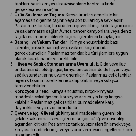
tankları, belirli kimyasal reaksiyonların kontrol altında
gerçekleşmesini sağlar.
Ürün Saklama ve Taşıma
: Kimya ürünleri genellikle bir
aşamadan diğerine taşınır veya son kullanıcıya sevk edilir.
Paslanmaz tanklar, bu ürünlerin güvenli bir şekilde taşınmasını
ve saklanmasını sağlar. Ayrıca, tanker kamyonlara veya deniz
taşıtlarına monte edilerek taşıma işlemlerini kolaylaştırır.
Basınçlı ve Vakum Tankları
: Kimya endüstrisinde bazı
işlemler, yüksek basınçlı veya vakum koşullarında
gerçekleşmelidir. Paslanmaz tanklar, bu tür işlemlere uygun
olarak tasarlanabilir ve üretilebilir.
Hijyen ve Sağlık Standartlarına Uyumluluk
: Gıda veya ilaç
endüstrisinde olduğu gibi, kimya endüstrisinde de hijyen veya
sağlık standartlarına uyum önemlidir. Paslanmaz çelik tanklar,
hijyenik tasarım özelliklerine sahip olabilir veya kolayca
temizlenebilirler.
Korozyon Direnci
: Kimya endüstrisi, birçok kimyasal
maddeyle çalıştığından, korozyon sorunuyla karşı karşıya
kalabilir. Paslanmaz çelik tanklar, bu maddelere karşı
dayanıklıdır veya uzun ömürlüdür.
Çevre ve İşçi Güvenliği
: Kimyasal maddelerin güvenli bir
şekilde saklanması veya işlenmesi, işçi sağlığı ve güvenliği
açısından kritiktir. Paslanmaz tanklar, sızıntıları önlemek veya
kimyasal maddelerin çevreye zarar vermesini engellemek için
tasarlanabilir.