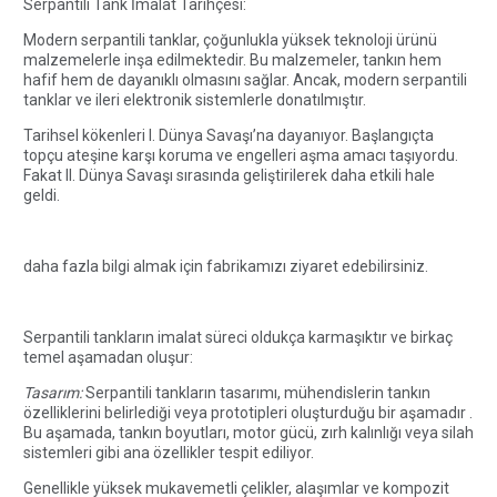
Serpantili Tank İmalat Tarihçesi:
Modern serpantili tanklar, çoğunlukla yüksek teknoloji ürünü
malzemelerle inşa edilmektedir. Bu malzemeler, tankın hem
hafif hem de dayanıklı olmasını sağlar. Ancak, modern serpantili
tanklar ve ileri elektronik sistemlerle donatılmıştır.
Tarihsel kökenleri I. Dünya Savaşı’na dayanıyor. Başlangıçta
topçu ateşine karşı koruma ve engelleri aşma amacı taşıyordu.
Fakat II. Dünya Savaşı sırasında geliştirilerek daha etkili hale
geldi.
daha fazla bilgi almak için fabrikamızı ziyaret edebilirsiniz.
Serpantili tankların imalat süreci oldukça karmaşıktır ve birkaç
temel aşamadan oluşur:
Tasarım:
Serpantili tankların tasarımı, mühendislerin tankın
özelliklerini belirlediği veya prototipleri oluşturduğu bir aşamadır .
Bu aşamada, tankın boyutları, motor gücü, zırh kalınlığı veya silah
sistemleri gibi ana özellikler tespit ediliyor.
Genellikle yüksek mukavemetli çelikler, alaşımlar ve kompozit