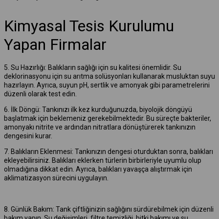
Kimyasal Tesis Kurulumu
Yapan Firmalar
5. Su Hazırlığı: Balıkların sağlığı için su kalitesi önemlidir. Su
deklorinasyonu için su arıtma solüsyonları kullanarak musluktan suyu
hazırlayın. Ayrıca, suyun pH, sertlik ve amonyak gibi parametrelerini
düzenli olarak test edin.
6. İlk Döngü: Tankınızı ilk kez kurduğunuzda, biyolojik döngüyü
başlatmak için beklemeniz gerekebilmektedir. Bu süreçte bakteriler,
amonyakı nitrite ve ardından nitratlara dönüştürerek tankınızın
dengesini kurar.
7. Balıkların Eklenmesi: Tankınızın dengesi oturduktan sonra, balıkları
ekleyebilirsiniz. Balıkları eklerken türlerin birbirleriyle uyumlu olup
olmadığına dikkat edin. Ayrıca, balıkları yavaşça alıştırmak için
aklimatizasyon sürecini uygulayın.
8. Günlük Bakım: Tank çiftliğinizin sağlığını sürdürebilmek için düzenli
bakım yapın. Su değişimleri, filtre temizliği, bitki bakımı ve su