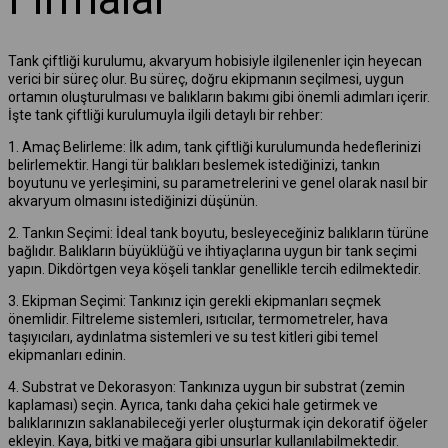
Tank çiftliği kurulumu, akvaryum hobisiyle ilgilenenler için heyecan
verici bir süreç olur. Bu süreç, doğru ekipmanın seçilmesi, uygun
ortamın oluşturulması ve balıkların bakımı gibi önemli adımları içerir.
İşte tank çiftliği kurulumuyla ilgili detaylı bir rehber:
1. Amaç Belirleme: İlk adım, tank çiftliği kurulumunda hedeflerinizi
belirlemektir. Hangi tür balıkları beslemek istediğinizi, tankın
boyutunu ve yerleşimini, su parametrelerini ve genel olarak nasıl bir
akvaryum olmasını istediğinizi düşünün.
2. Tankın Seçimi: İdeal tank boyutu, besleyeceğiniz balıkların türüne
bağlıdır. Balıkların büyüklüğü ve ihtiyaçlarına uygun bir tank seçimi
yapın. Dikdörtgen veya köşeli tanklar genellikle tercih edilmektedir.
3. Ekipman Seçimi: Tankınız için gerekli ekipmanları seçmek
önemlidir. Filtreleme sistemleri, ısıtıcılar, termometreler, hava
taşıyıcıları, aydınlatma sistemleri ve su test kitleri gibi temel
ekipmanları edinin.
4. Substrat ve Dekorasyon: Tankınıza uygun bir substrat (zemin
kaplaması) seçin. Ayrıca, tankı daha çekici hale getirmek ve
balıklarınızın saklanabileceği yerler oluşturmak için dekoratif öğeler
ekleyin. Kaya, bitki ve mağara gibi unsurlar kullanılabilmektedir.