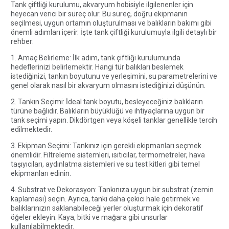
Tank çiftliği kurulumu, akvaryum hobisiyle ilgilenenler için
heyecan verici bir süreç olur. Bu süreç, doğru ekipmanın
seçilmesi, uygun ortamın oluşturulması ve balıkların bakımı gibi
önemli adımları içerir. İşte tank çiftliği kurulumuyla ilgili detaylı bir
rehber:
1. Amaç Belirleme: İlk adım, tank çiftliği kurulumunda
hedeflerinizi belirlemektir. Hangi tür balıkları beslemek
istediğinizi, tankın boyutunu ve yerleşimini, su parametrelerini ve
genel olarak nasıl bir akvaryum olmasını istediğinizi düşünün.
2. Tankın Seçimi: İdeal tank boyutu, besleyeceğiniz balıkların
türüne bağlıdır. Balıkların büyüklüğü ve ihtiyaçlarına uygun bir
tank seçimi yapın. Dikdörtgen veya köşeli tanklar genellikle tercih
edilmektedir.
3. Ekipman Seçimi: Tankınız için gerekli ekipmanları seçmek
önemlidir. Filtreleme sistemleri, ısıtıcılar, termometreler, hava
taşıyıcıları, aydınlatma sistemleri ve su test kitleri gibi temel
ekipmanları edinin.
4. Substrat ve Dekorasyon: Tankınıza uygun bir substrat (zemin
kaplaması) seçin. Ayrıca, tankı daha çekici hale getirmek ve
balıklarınızın saklanabileceği yerler oluşturmak için dekoratif
öğeler ekleyin. Kaya, bitki ve mağara gibi unsurlar
kullanılabilmektedir.