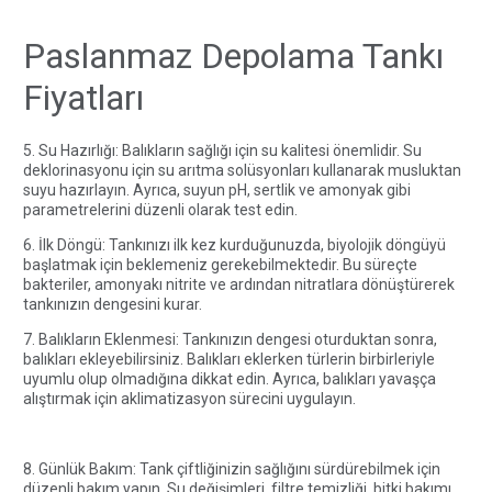
Paslanmaz Depolama Tankı
Fiyatları
5. Su Hazırlığı: Balıkların sağlığı için su kalitesi önemlidir. Su
deklorinasyonu için su arıtma solüsyonları kullanarak musluktan
suyu hazırlayın. Ayrıca, suyun pH, sertlik ve amonyak gibi
parametrelerini düzenli olarak test edin.
6. İlk Döngü: Tankınızı ilk kez kurduğunuzda, biyolojik döngüyü
başlatmak için beklemeniz gerekebilmektedir. Bu süreçte
bakteriler, amonyakı nitrite ve ardından nitratlara dönüştürerek
tankınızın dengesini kurar.
7. Balıkların Eklenmesi: Tankınızın dengesi oturduktan sonra,
balıkları ekleyebilirsiniz. Balıkları eklerken türlerin birbirleriyle
uyumlu olup olmadığına dikkat edin. Ayrıca, balıkları yavaşça
alıştırmak için aklimatizasyon sürecini uygulayın.
8. Günlük Bakım: Tank çiftliğinizin sağlığını sürdürebilmek için
düzenli bakım yapın. Su değişimleri, filtre temizliği, bitki bakımı