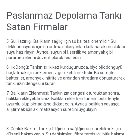
Paslanmaz Depolama Tankı
Satan Firmalar
5. Su Hazırlığı: Balıkların sağlığı için su kalitesi önemlidir. Su
deklorinasyonu için su arıtma solüsyonları kullanarak musluktan
suyu hazırlayın. Ayrıca, suyun pH, sertlik ve amonyak gibi
parametrelerini düzenli olarak test edin.
6. İlk Döngü: Tankınızı ilk kez kurduğunuzda, biyolojik döngüyü
başlatmak için beklemeniz gerekebilmektedir. Bu süreçte
bakteriler, amonyakı nitrite ve ardından nitratlara dönüştürerek
tankınızın dengesini kurar.
7. Balıkların Eklenmesi: Tankınızın dengesi oturduktan sonra,
balıkları ekleyebilirsiniz. Balıkları eklerken türlerin birbirleriyle
uyumlu olup olmadığına dikkat edin. Ayrıca, balıkları yavaşça
alıştırmak için aklimatizasyon sürecini uygulayın.
8. Günlük Bakım: Tank çiftliğinizin sağlığını sürdürebilmek için
düzenli bakım yapın. Su değişimleri, filtre temizliği, bitki bakımı