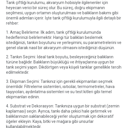
Tank çiftliği kurulumu, akvaryum hobisiyle ilgilenenler için
heyecan verici bir süreç olur. Bu süreç, doğru ekipmanın
seçilmesi, uygun ortamın oluşturulması ve balıkların bakımı gibi
önemli adımları içerir. İşte tank çiftliği kurulumuyla ilgili detaylı bir
rehber:
1. Amaç Belirleme: İlk adım, tank çiftliği kurulumunda
hedeflerinizi belirlemektir. Hangi tür balıkları beslemek
istediğinizi, tankın boyutunu ve yerleşimini, su parametrelerini ve
genel olarak nasıl bir akvaryum olmasını istediğinizi düşünün.
2. Tankın Seçimi: İdeal tank boyutu, besleyeceğiniz balıkların
türüne bağlıdır. Balıkların büyüklüğü ve ihtiyaçlarına uygun bir
tank seçimi yapın. Dikdörtgen veya köşeli tanklar genellikle tercih
edilmektedir.
3. Ekipman Seçimi: Tankınız için gerekli ekipmanları seçmek
önemlidir. Filtreleme sistemleri, ısıtıcılar, termometreler, hava
taşıyıcıları, aydınlatma sistemleri ve su test kitleri gibi temel
ekipmanları edinin.
4. Substrat ve Dekorasyon: Tankınıza uygun bir substrat (zemin
kaplaması) seçin. Ayrıca, tankı daha çekici hale getirmek ve
balıklarınızın saklanabileceği yerler oluşturmak için dekoratif
öğeler ekleyin. Kaya, bitki ve mağara gibi unsurlar
kullanılabilmektedir.