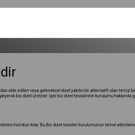
dir
dan elde edilen veya geleneksel dizel yakıtın bir alternatifi olan temiz bir e
leyerek bio dizel üretirler. İşte bio dizel tesislerinin kurulumu hakkında 
üretimini mümkün kılar. Bu Bio dizel tesisleri kurulumunun temel adımlarını 