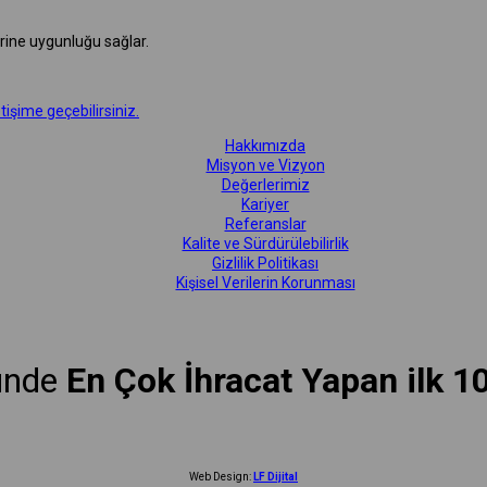
erine uygunluğu sağlar.
etişime geçebilirsiniz.
Hakkımızda
Misyon ve Vizyon
Değerlerimiz
Kariyer
Referanslar
Kalite ve Sürdürülebilirlik
Gizlilik Politikası
Kişisel Verilerin Korunması
ünde
En Çok İhracat Yapan ilk 1
Web Design:
LF Dijital