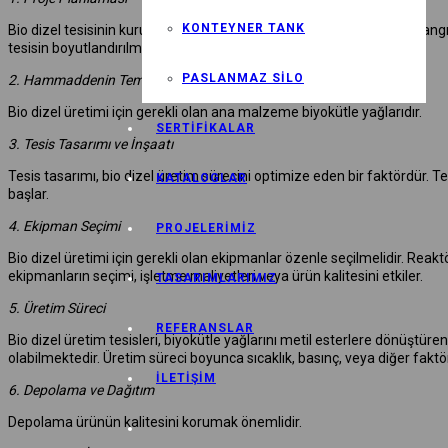
KONTEYNER TANK
Bio dizel tesisinin kurulumu birçok adımı içerir veya bu sürecin başlan
tesisin boyutlandırılması veya işletme izinleri gibi konuları içerir.
PASLANMAZ SILO
2. Hammaddenin Temini
Bio dizel üretimi için gerekli olan ana malzeme biyokütle yağlarıdır.
SERTIFIKALAR
3. Tesis Tasarımı ve İnşaatı
Tesis tasarımı, bio dizel üretim sürecini optimize eden bir faktördür. T
KATALOGLAR
başlar.
4. Ekipman Seçimi
PROJELERIMIZ
Bio dizel üretimi için gerekli olan ekipmanlar özenle seçilmelidir. Reaktörle
ekipmanların seçimi, işletme maliyetleri veya ürün kalitesini etkiler.
TASARIMLARIMIZ
5. Üretim Süreci
REFERANSLAR
Bio dizel üretim tesisleri, biyokütle yağlarını metil esterlere dönüştüren 
olabilmektedir. Üretim süreci boyunca sıcaklık, basınç, veya diğer faktörle
İLETIŞIM
6. Depolama ve Dağıtım
Depolama ürünün kalitesini korumak önemlidir.