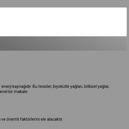
nerji kaynağıdır. Bu tesisler, biyokütle yağları, bitkisel yağlar,
genel bir makale:
ve önemli faktörlerini ele alacaktır.