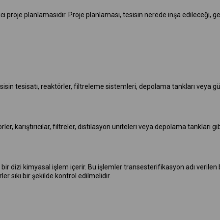
gıcı proje planlamasıdır. Proje planlaması, tesisin nerede inşa edileceği,
esisin tesisatı, reaktörler, filtreleme sistemleri, depolama tankları veya
r, karıştırıcılar, filtreler, distilasyon üniteleri veya depolama tankları gibi
bir dizi kimyasal işlem içerir. Bu işlemler transesterifikasyon adı verilen b
r sıkı bir şekilde kontrol edilmelidir.