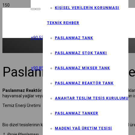
KIŞISEL VERILERIN KORUNMASI
TEKNIK REHBER
+90 535 833 85 77 -(SALES -SATIŞ)
PASLANMAZ TANK
PASLANMAZ STOK TANKI
Paslanmaz Reaktör Ne
+90 850 532 74 66 (RH NO)
PASLANMAZ MIKSER TANK
PASLANMAZ REAKTÖR TANK
Paslanmaz Reaktör Nedir
,
RHİNO TANK
Bio dizel, biyolojik kaynaklar
hayvansal yağlar veya diğer biyolojik kaynaklardan elde edilen yağları iş
ANAHTAR TESLIM TESIS KURULUMU
Temiz Enerji Üretimi
PASLANMAZ TANKER
Bio dizel tesislerinin kurulumu, biyokütle yağlarını işleyerek bio dizel 
MADENI YAĞ ÜRETIM TESISI
1. Proje Planlaması