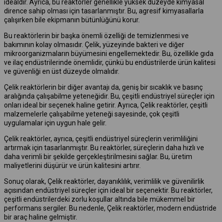
idealdir. Ayrıca, bu reaktörler genellikle yüksek düzeyde kimyasal
dirence sahip olması için tasarlanmıştır. Bu, agresif kimyasallarla
çalışırken bile ekipmanın bütünlüğünü korur.
Bu reaktörlerin bir başka önemli özelliği de temizlenmesi ve
bakımının kolay olmasıdır. Çelik, yüzeyinde bakteri ve diğer
mikroorganizmaların büyümesini engellemektedir. Bu, özellikle gıda
ve ilaç endüstrilerinde önemlidir, çünkü bu endüstrilerde ürün kalitesi
ve güvenliği en üst düzeyde olmalıdır.
Çelik reaktörlerin bir diğer avantajı da, geniş bir sıcaklık ve basınç
aralığında çalışabilme yeteneğidir. Bu, çeşitli endüstriyel süreçler için
onları ideal bir seçenek haline getirir. Ayrıca, Çelik reaktörler, çeşitli
malzemelerle çalışabilme yeteneği sayesinde, çok çeşitli
uygulamalar için uygun hale gelir.
Çelik reaktörler, ayrıca, çeşitli endüstriyel süreçlerin verimliliğini
artırmak için tasarlanmıştır. Bu reaktörler, süreçlerin daha hızlı ve
daha verimli bir şekilde gerçekleştirilmesini sağlar. Bu, üretim
maliyetlerini düşürür ve ürün kalitesini artırır.
Sonuç olarak, Çelik reaktörler, dayanıklılık, verimlilik ve güvenilirlik
açısından endüstriyel süreçler için ideal bir seçenektir. Bu reaktörler,
çeşitli endüstrilerdeki zorlu koşullar altında bile mükemmel bir
performans sergiler. Bu nedenle, Çelik reaktörler, modern endüstride
bir araç haline gelmiştir.