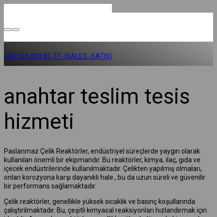
+90 535 833 85 77 -(SALES -SATIŞ)
anahtar teslim tesis
hizmeti
Paslanmaz Çelik Reaktörler, endüstriyel süreçlerde yaygın olarak
kullanılan önemli bir ekipmandır. Bu reaktörler, kimya, ilaç, gıda ve
içecek endüstrilerinde kullanılmaktadır. Çelikten yapılmış olmaları,
onları korozyona karşı dayanıklı hale , bu da uzun süreli ve güvenilir
bir performans sağlamaktadır.
Çelik reaktörler, genellikle yüksek sıcaklık ve basınç koşullarında
çalıştırılmaktadır. Bu, çeşitli kimyasal reaksiyonları hızlandırmak için