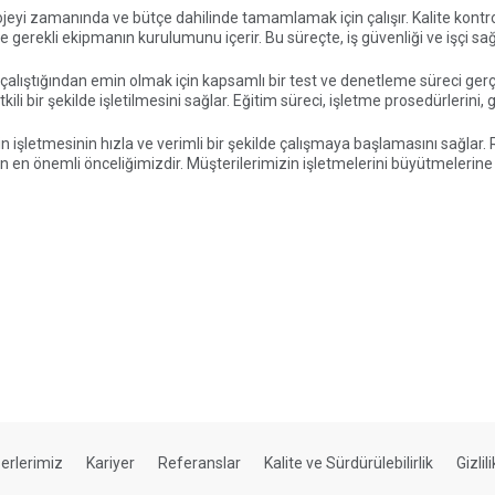
jeyi zamanında ve bütçe dahilinde tamamlamak için çalışır. Kalite kontro
ve gerekli ekipmanın kurulumunu içerir. Bu süreçte, iş güvenliği ve işçi sağ
lıştığından emin olmak için kapsamlı bir test ve denetleme süreci gerçek
kili bir şekilde işletilmesini sağlar. Eğitim süreci, işletme prosedürlerini, 
 işletmesinin hızla ve verimli bir şekilde çalışmaya başlamasını sağla
n önemli önceliğimizdir. Müşterilerimizin işletmelerini büyütmelerine v
erlerimiz
Kariyer
Referanslar
Kalite ve Sürdürülebilirlik
Gizlil