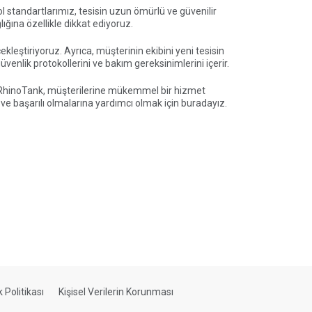
l standartlarımız, tesisin uzun ömürlü ve güvenilir
lığına özellikle dikkat ediyoruz.
leştiriyoruz. Ayrıca, müşterinin ekibini yeni tesisin
güvenlik protokollerini ve bakım gereksinimlerini içerir.
r. RhinoTank, müşterilerine mükemmel bir hizmet
e başarılı olmalarına yardımcı olmak için buradayız.
ik Politikası
Kişisel Verilerin Korunması