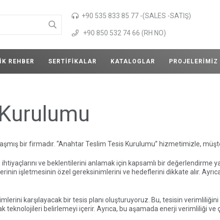
+90 535 833 85 77 -(SALES -SATIŞ)
+90 850 532 74 66 (RH NO)
IK REHBER
SERTIFIKALAR
KATALOGLAR
PROJELERIMIZ
 Kurulumu
laşmış bir firmadır. “Anahtar Teslim Tesis Kurulumu” hizmetimizle, müş
 ihtiyaçlarını ve beklentilerini anlamak için kapsamlı bir değerlendirme ya
erinin işletmesinin özel gereksinimlerini ve hedeflerini dikkate alır. Ayr
ini karşılayacak bir tesis planı oluşturuyoruz. Bu, tesisin verimliliğini 
teknolojileri belirlemeyi içerir. Ayrıca, bu aşamada enerji verimliliği ve ç