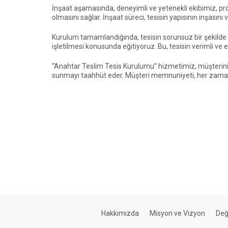
İnşaat aşamasında, deneyimli ve yetenekli ekibimiz, pro
olmasını sağlar. İnşaat süreci, tesisin yapısının inşasını 
Kurulum tamamlandığında, tesisin sorunsuz bir şekilde ça
işletilmesi konusunda eğitiyoruz. Bu, tesisin verimli ve et
“Anahtar Teslim Tesis Kurulumu” hizmetimiz, müşterinin
sunmayı taahhüt eder. Müşteri memnuniyeti, her zaman e
Hakkımızda
Misyon ve Vizyon
Değ