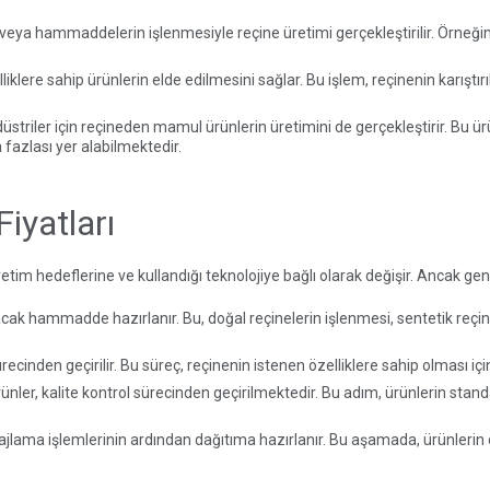
in veya hammaddelerin işlenmesiyle reçine üretimi gerçekleştirilir. Örneği
lliklere sahip ürünlerin elde edilmesini sağlar. Bu işlem, reçinenin karıştı
endüstriler için reçineden mamul ürünlerin üretimini de gerçekleştirir. Bu 
 fazlası yer alabilmektedir.
iyatları
etim hedeflerine ve kullandığı teknolojiye bağlı olarak değişir. Ancak genel
ılacak hammadde hazırlanır. Bu, doğal reçinelerin işlenmesi, sentetik reçi
ecinden geçirilir. Bu süreç, reçinenin istenen özelliklere sahip olması için ç
ürünler, kalite kontrol sürecinden geçirilmektedir. Bu adım, ürünlerin st
alajlama işlemlerinin ardından dağıtıma hazırlanır. Bu aşamada, ürünlerin