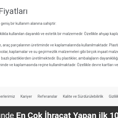
iyatları
 geniş bir kullanım alanına sahiptir:
klıkla kullanılan dayanıklı ve estetik bir malzemedir. Özellikle ahşap ka
, araç parçalarının üretiminde ve kaplamalarında kullanılmaktadır. Plasti
rıcılar, kaplamalar ve su geçirmezlik malzemeleri gibi birçok inşaat malz
azlı plastiklerden üretilmektedir. Bu plastikler, ambalajların dayanıklılığı
iminde ve kaplamasında reçine kullanılmaktadır. Özellikle devre kartları v
erlerimiz
Kariyer
Referanslar
Kalite ve Sürdürülebilirlik
Gizlil
ünde
En Çok İhracat Yapan ilk 1