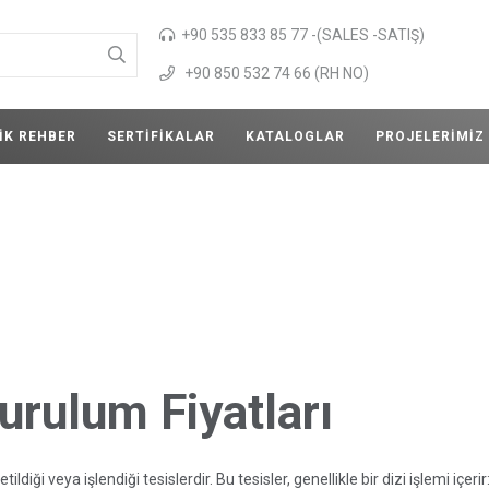
+90 535 833 85 77 -(SALES -SATIŞ)
+90 850 532 74 66 (RH NO)
IK REHBER
SERTIFIKALAR
KATALOGLAR
PROJELERIMIZ
urulum Fiyatları
ldiği veya işlendiği tesislerdir. Bu tesisler, genellikle bir dizi işlemi içerir