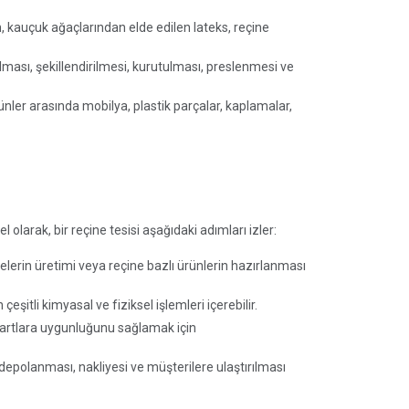
n, kauçuk ağaçlarından elde edilen lateks, reçine
rılması, şekillendirilmesi, kurutulması, preslenmesi ve
ürünler arasında mobilya, plastik parçalar, kaplamalar,
 olarak, bir reçine tesisi aşağıdaki adımları izler:
nelerin üretimi veya reçine bazlı ürünlerin hazırlanması
eşitli kimyasal ve fiziksel işlemleri içerebilir.
andartlara uygunluğunu sağlamak için
 depolanması, nakliyesi ve müşterilere ulaştırılması