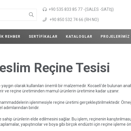
+90 535 833 85 77 -(SALES -SATIŞ)
+90 850 532 74 66 (RH NO)
IK REHBER
SERTIFIKALAR
KATALOGLAR
PROJELERIMIZ
eslim Reçine Tesisi
 yaygın olarak kullanılan önemli bir malzemedir. Kocaeli’de bulunan anahta
i içerir ve reçine üretiminden mamul ürünlerin üretimine kadar uzanır.
a hammaddelerin işlenmesiyle reçine üretimi gerçekleştirilmektedir. Örne
l adımlarından biridir.
re sahip ürünlerin elde edilmesini sağlar. Bu işlem, reçinenin karıştırılma
aplamalar, yapıştırıcılar ve boya gibi birçok endüstri için reçine işleme ön