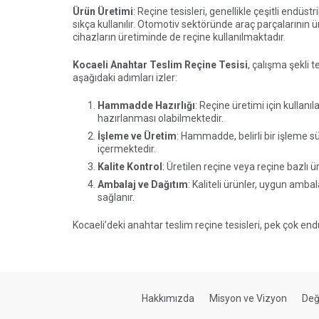
Ürün Üretimi
: Reçine tesisleri, genellikle çeşitli endü
sıkça kullanılır. Otomotiv sektöründe araç parçalarının
cihazların üretiminde de reçine kullanılmaktadır.
Kocaeli Anahtar Teslim Reçine Tesisi
, çalışma şekli 
aşağıdaki adımları izler:
Hammadde Hazırlığı
: Reçine üretimi için kullan
hazırlanması olabilmektedir.
İşleme ve Üretim
: Hammadde, belirli bir işleme sü
içermektedir.
Kalite Kontrol
: Üretilen reçine veya reçine bazlı 
Ambalaj ve Dağıtım
: Kaliteli ürünler, uygun amb
sağlanır.
Kocaeli’deki anahtar teslim reçine tesisleri, pek çok endüs
Hakkımızda
Misyon ve Vizyon
Değ