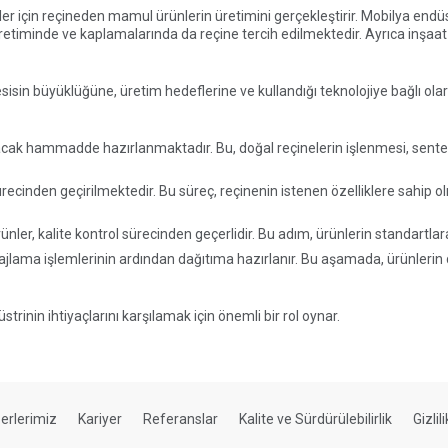
striler için reçineden mamul ürünlerin üretimini gerçekleştirir. Mobilya en
 üretiminde ve kaplamalarında da reçine tercih edilmektedir. Ayrıca inşa
tesisin büyüklüğüne, üretim hedeflerine ve kullandığı teknolojiye bağlı olar
ılacak hammadde hazırlanmaktadır. Bu, doğal reçinelerin işlenmesi, sentet
recinden geçirilmektedir. Bu süreç, reçinenin istenen özelliklere sahip olma
ürünler, kalite kontrol sürecinden geçerlidir. Bu adım, ürünlerin standart
alajlama işlemlerinin ardından dağıtıma hazırlanır. Bu aşamada, ürünlerin
trinin ihtiyaçlarını karşılamak için önemli bir rol oynar.
erlerimiz
Kariyer
Referanslar
Kalite ve Sürdürülebilirlik
Gizlil