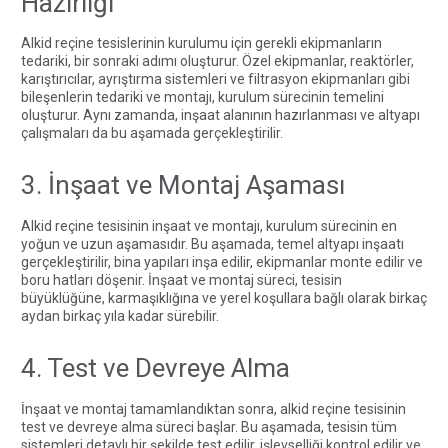
Hazırlığı
Alkid reçine tesislerinin kurulumu için gerekli ekipmanların
tedariki, bir sonraki adımı oluşturur. Özel ekipmanlar, reaktörler,
karıştırıcılar, ayrıştırma sistemleri ve filtrasyon ekipmanları gibi
bileşenlerin tedariki ve montajı, kurulum sürecinin temelini
oluşturur. Aynı zamanda, inşaat alanının hazırlanması ve altyapı
çalışmaları da bu aşamada gerçekleştirilir.
3. İnşaat ve Montaj Aşaması
Alkid reçine tesisinin inşaat ve montajı, kurulum sürecinin en
yoğun ve uzun aşamasıdır. Bu aşamada, temel altyapı inşaatı
gerçekleştirilir, bina yapıları inşa edilir, ekipmanlar monte edilir ve
boru hatları döşenir. İnşaat ve montaj süreci, tesisin
büyüklüğüne, karmaşıklığına ve yerel koşullara bağlı olarak birkaç
aydan birkaç yıla kadar sürebilir.
4. Test ve Devreye Alma
İnşaat ve montaj tamamlandıktan sonra, alkid reçine tesisinin
test ve devreye alma süreci başlar. Bu aşamada, tesisin tüm
sistemleri detaylı bir şekilde test edilir, işlevselliği kontrol edilir ve