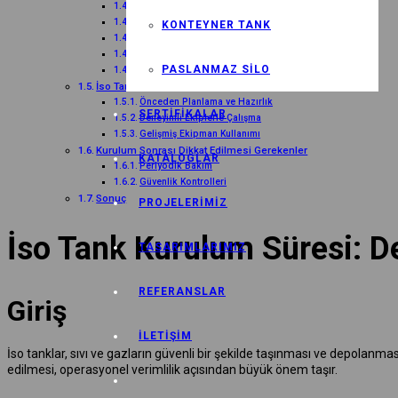
Proje Planlaması
Kurulum Alanının Hazırlanması
KONTEYNER TANK
Tankın Nakliyesi ve Yerleştirilmesi
Bağlantılar ve Montaj
PASLANMAZ SILO
Test ve Onaylama
İso Tank Kurulum Süresini Kısaltmanın Yolları
Önceden Planlama ve Hazırlık
SERTIFIKALAR
Deneyimli Ekiplerle Çalışma
Gelişmiş Ekipman Kullanımı
Kurulum Sonrası Dikkat Edilmesi Gerekenler
KATALOGLAR
Periyodik Bakım
Güvenlik Kontrolleri
Sonuç
PROJELERIMIZ
İso Tank Kurulum Süresi: De
TASARIMLARIMIZ
REFERANSLAR
Giriş
İLETIŞIM
İso tanklar, sıvı ve gazların güvenli bir şekilde taşınması ve depolanma
edilmesi, operasyonel verimlilik açısından büyük önem taşır.