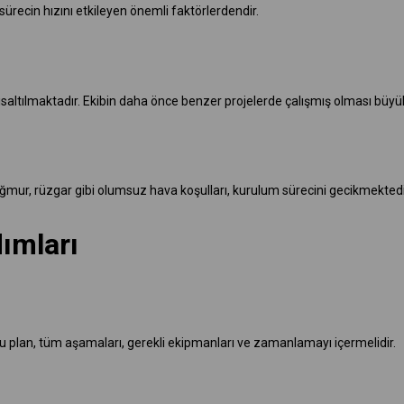
ürecin hızını etkileyen önemli faktörlerdendir.
saltılmaktadır. Ekibin daha önce benzer projelerde çalışmış olması büyük
ağmur, rüzgar gibi olumsuz hava koşulları, kurulum sürecini gecikmektedi
ımları
 bu plan, tüm aşamaları, gerekli ekipmanları ve zamanlamayı içermelidir.