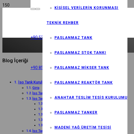
KIŞISEL VERILERIN KORUNMASI
TEKNIK REHBER
+90 535 833 85 77 -(SALES -SATIŞ)
PASLANMAZ TANK
PASLANMAZ STOK TANKI
Blog İçeriği
+90 850 532 74 66 (RH NO)
PASLANMAZ MIKSER TANK
İso Tank Kurulum Süresi: Detaylı Rehber ve İpuçları
PASLANMAZ REAKTÖR TANK
Giriş
İso Tank Kurulum Süresi Nedir?
ANAHTAR TESLIM TESIS KURULUMU
İso Tank Kurulum Süresini Etkileyen Faktörler
Tankın Türü ve Boyutu
Kurulum Alanının Hazırlığı
PASLANMAZ TANKER
Lojistik ve Nakliye
Montaj Ekibinin Deneyimi
Hava Koşulları
MADENI YAĞ ÜRETIM TESISI
İso Tank Kurulum Sürecinin Adımları