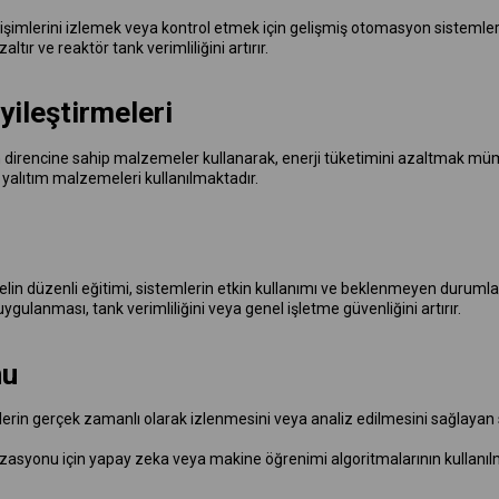
işimlerini izlemek veya kontrol etmek için gelişmiş otomasyon sistemlerini
altır ve reaktör tank verimliliğini artırır.
yileştirmeleri
yon direncine sahip malzemeler kullanarak, enerji tüketimini azaltmak m
 yalıtım malzemeleri kullanılmaktadır.
in düzenli eğitimi, sistemlerin etkin kullanımı ve beklenmeyen durumlarla
uygulanması, tank verimliliğini veya genel işletme güvenliğini artırır.
nu
erin gerçek zamanlı olarak izlenmesini veya analiz edilmesini sağlayan sen
asyonu için yapay zeka veya makine öğrenimi algoritmalarının kullanılmas