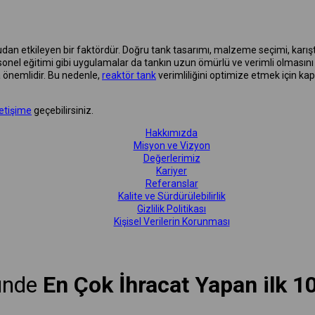
ğrudan etkileyen bir faktördür. Doğru tank tasarımı, malzeme seçimi, karı
l eğitimi gibi uygulamalar da tankın uzun ömürlü ve verimli olmasını sağl
a önemlidir. Bu nedenle,
reaktör tank
verimliliğini optimize etmek için k
letişime
geçebilirsiniz.
Hakkımızda
Misyon ve Vizyon
Değerlerimiz
Kariyer
Referanslar
Kalite ve Sürdürülebilirlik
Gizlilik Politikası
Kişisel Verilerin Korunması
ünde
En Çok İhracat Yapan ilk 1