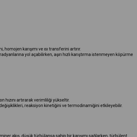
imi, homojen karışımı ve ısı transferini artırır.
 gradyanlarına yol açabilirken, aşırı hızlı karıştırma istenmeyen köpürme
hızını artırarak verimliliği yükseltir.
ğişiklikleri, reaksiyon kinetiğini ve termodinamiğini etkileyebilir.
aminer akış, düşük türbülansa sahip bir karışımı sağlarken, türbülent