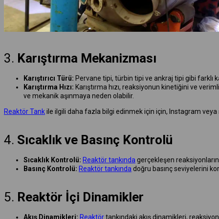
3.
Karıştırma Mekanizması
Karıştırıcı Türü:
Pervane tipi, türbin tipi ve ankraj tipi gibi farklı 
Karıştırma Hızı:
Karıştırma hızı, reaksiyonun kinetiğini ve veriml
ve mekanik aşınmaya neden olabilir.
Reaktör Tank
ile ilgili daha fazla bilgi edinmek için için, Instagram 
4.
Sıcaklık ve Basınç Kontrolü
Sıcaklık Kontrolü:
Reaktör tankında
gerçekleşen reaksiyonların ç
Basınç Kontrolü:
Reaktör tankında
doğru basınç seviyelerini koru
5.
Reaktör İçi Dinamikler
Akış Dinamikleri:
Reaktör
tankındaki akış dinamikleri, reaksiyon