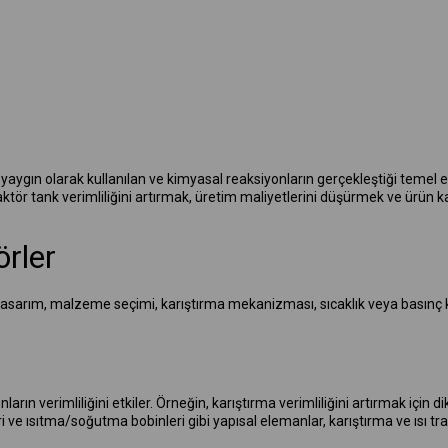
e yaygın olarak kullanılan ve kimyasal reaksiyonların gerçekleştiği temel 
aktör tank verimliliğini artırmak, üretim maliyetlerini düşürmek ve ürün kal
örler
 tasarım, malzeme seçimi, karıştırma mekanizması, sıcaklık veya basınç ko
rın verimliliğini etkiler. Örneğin, karıştırma verimliliğini artırmak için dik
ri ve ısıtma/soğutma bobinleri gibi yapısal elemanlar, karıştırma ve ısı tr