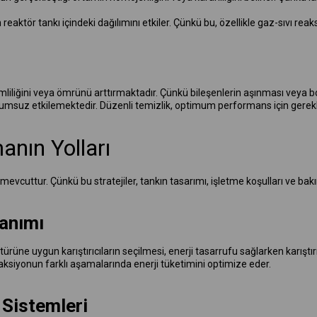
n reaktör tankı içindeki dağılımını etkiler. Çünkü bu, özellikle gaz-sıvı rea
liliğini veya ömrünü arttırmaktadır. Çünkü bileşenlerin aşınması veya bo
olumsuz etkilemektedir. Düzenli temizlik, optimum performans için gerekli
anın Yolları
 mevcuttur. Çünkü bu stratejiler, tankın tasarımı, işletme koşulları ve bakım
lanımı
ürüne uygun karıştırıcıların seçilmesi, enerji tasarrufu sağlarken karıştır
aksiyonun farklı aşamalarında enerji tüketimini optimize eder.
 Sistemleri