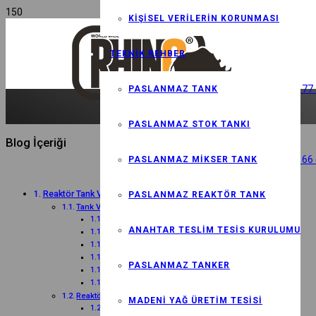
KIŞISEL VERILERIN KORUNMASI
TEKNIK REHBER
+90 535 833 85 77
PASLANMAZ TANK
PASLANMAZ STOK TANKI
Blog İçeriği
+90 850 532 74 66
PASLANMAZ MIKSER TANK
Reaktör Tank Verimliliği
PASLANMAZ REAKTÖR TANK
Tank Verimliliğini Etkileyen Faktörler
1. Reaktör Tasarımı
ANAHTAR TESLIM TESIS KURULUMU
2. Malzeme Seçimi
3. Karıştırma Mekanizması
4. Sıcaklık ve Basınç Kontrolü
PASLANMAZ TANKER
5. Reaktör İçi Dinamikler
6. Bakım ve Temizlik
Reaktör Tank Verimliliğini Artırmanın Yolları
MADENI YAĞ ÜRETIM TESISI
1. İleri Karıştırma Teknolojilerinin Kullanımı