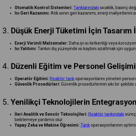
Otomatik Kontrol Sistemleri:
Tanklarındaki
sıcaklık, basınç değ
Isı Geri Kazanımı:
Atık ısının geri kazanımı, enerji maliyetlerini az
3.
Düşük Enerji Tüketimi İçin Tasarım İ
Enerji Verimli Malzemeler:
Daha iyi ısı iletkenliği veya koroz
Isı Yalıtımı:
Tankın dış yüzeyinde ısı kaybını azaltmak için uygun
4.
Düzenli Eğitim ve Personel Gelişimi
Operatör Eğitimi:
Reaktör tank
operasyonlarını yöneten personel
Güvenlik Prosedürleri:
Güvenlik prosedürlerinin sıkı bir şekilde 
5.
Yenilikçi Teknolojilerin Entegrasyo
İleri Analitik ve Sensör Teknolojileri:
Reaktör tankındaki
süreçl
belirlemeye yardımcı olur.
Yapay Zeka ve Makine Öğrenimi:
Tank
operasyonlarının optimiz