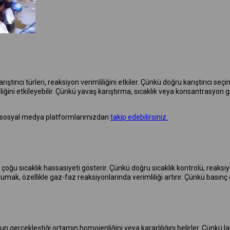
karıştırıcı türleri, reaksiyon verimliliğini etkiler. Çünkü doğru karıştırıcı seç
iliğini etkileyebilir. Çünkü yavaş karıştırma, sıcaklık veya konsantrasyon
veya sosyal medya platformlarımızdan
takip edebilirsiniz.
oğu sıcaklık hassasiyeti gösterir. Çünkü doğru sıcaklık kontrolü, reaksiyon 
mak, özellikle gaz-faz reaksiyonlarında verimliliği artırır. Çünkü basınç de
un gerçekleştiği ortamın homojenliğini veya kararlılığını belirler. Çünkü l