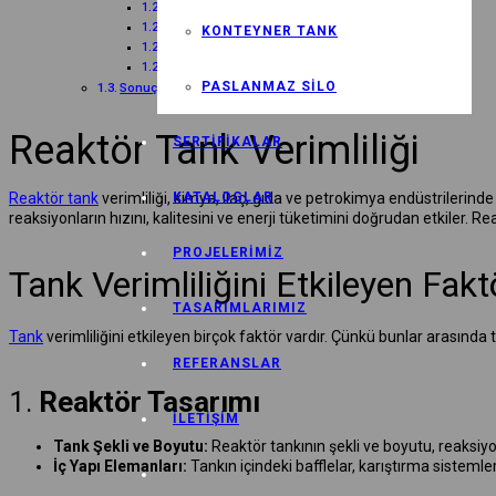
2. Gelişmiş Sıcaklık ve Basınç Kontrol Sistemleri
3. Düşük Enerji Tüketimi İçin Tasarım İyileştirmeleri
KONTEYNER TANK
4. Düzenli Eğitim ve Personel Gelişimi
5. Yenilikçi Teknolojilerin Entegrasyonu
PASLANMAZ SILO
Sonuç
Reaktör Tank Verimliliği
SERTIFIKALAR
Reaktör tank
verimliliği, kimya, ilaç, gıda ve petrokimya endüstrilerind
KATALOGLAR
reaksiyonların hızını, kalitesini ve enerji tüketimini doğrudan etkiler. Re
PROJELERIMIZ
Tank Verimliliğini Etkileyen Fakt
TASARIMLARIMIZ
Tank
verimliliğini etkileyen birçok faktör vardır. Çünkü bunlar arasında
REFERANSLAR
1.
Reaktör Tasarımı
İLETIŞIM
Tank Şekli ve Boyutu:
Reaktör tankının şekli ve boyutu, reaksiyonla
İç Yapı Elemanları:
Tankın içindeki bafflelar, karıştırma sistemle