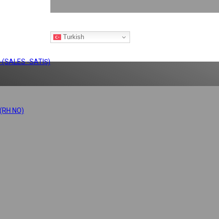
Turkish
 -(SALES -SATIŞ)
 (RH NO)