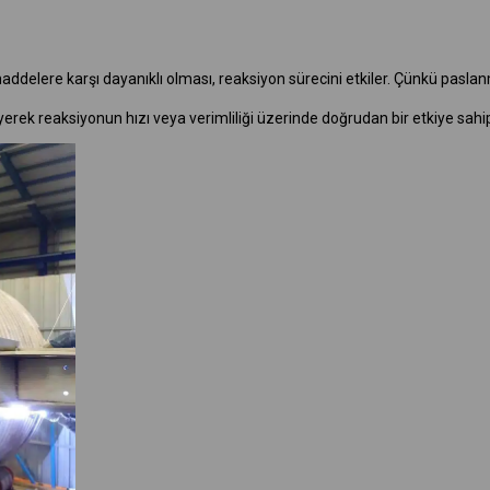
elere karşı dayanıklı olması, reaksiyon sürecini etkiler. Çünkü paslanmaz 
yerek reaksiyonun hızı veya verimliliği üzerinde doğrudan bir etkiye sahip