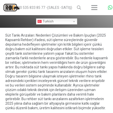
+90 535 833 85 77 -(SALES -SATIŞ)
Turkish
Süt Tankı
Arızaları: Nedenleri Çözümleri ve Bakım İpuçları (2025
Kapsamlı Rehber) ifadesi, süt işleme süreçlerinde güvenilir
depolama hedefleyen işletmeler için kritik bilgileri içerir çünkü
doğru bakım süt kalitesini doğrudan etkiler. Süt işleme tesisleri
çeşitli tank sistemlerine yatırım yapar fakat bu sistemler
zamanla farklı nedenlerle arıza gösterebilir. Bu nedenle kapsamlı
bir rehber, işletmelerin hem verimliliğini hem de ürün güvenliğini
artırır. Bu noktada süt tankı yapısı hakkında doğru bilgilere sahip
olmak gerekir çünkü tank tasarımı arızaların oluşum hızını etkiler.
Doğru tasarım bilgisine ulaşmak isteyen işletmeler
rhino tank
adresindeki içerikleri inceleyerek güncel teknik verilere erişebilir
ve bu verileri sistem seçiminde kullanabilir. Ayrıca işletmeler
çözüm odaklı teknik destek için
iletişim
üzerinden uzman
ekiplerle görüşebilir ve bakım planlarını daha verimli hale
getirebilir. Bu rehber süt tankı arızalarını azaltırken işletmelerin
2025 yılına daha sağlam bir altyapıyla girmesine katkı sağlar
çünkü düzenli bakım, üretim kalitesini istikrarlı biçimde yükseltir.