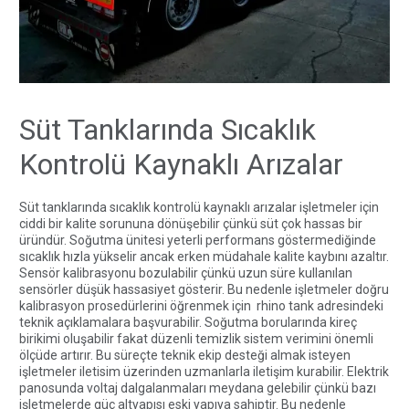
Süt Tanklarında Sıcaklık
Kontrolü Kaynaklı Arızalar
Süt tanklarında sıcaklık kontrolü kaynaklı arızalar işletmeler için
ciddi bir kalite sorununa dönüşebilir çünkü süt çok hassas bir
üründür. Soğutma ünitesi yeterli performans göstermediğinde
sıcaklık hızla yükselir ancak erken müdahale kalite kaybını azaltır.
Sensör kalibrasyonu bozulabilir çünkü uzun süre kullanılan
sensörler düşük hassasiyet gösterir. Bu nedenle işletmeler doğru
kalibrasyon prosedürlerini öğrenmek için
rhino tank
adresindeki
teknik açıklamalara başvurabilir. Soğutma borularında kireç
birikimi oluşabilir fakat düzenli temizlik sistem verimini önemli
ölçüde artırır. Bu süreçte teknik ekip desteği almak isteyen
işletmeler
iletisim
üzerinden uzmanlarla iletişim kurabilir. Elektrik
panosunda voltaj dalgalanmaları meydana gelebilir çünkü bazı
işletmelerde güç altyapısı eski yapıya sahiptir. Bu nedenle