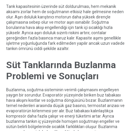
Tank kapasitesinin üzerinde süt doldurulması, hem mekanik
aksamı zorlar hem de soğutmanın etkisiz hale gelmesine neden
olur. Aşırı doluluk karıştırıcı motorun daha yüksek dirençle
çalışmasına sebep olur ve motor aşırı ısınabilir. Soğutma
borularına hava akışı engellendiği için tank içi sıcaklığı hızla
yükselir. Ayrıca aşırı doluluk sızıntı riskini artırır, contalar
gereğinden fazla basınca maruz kalır. Kapasite aşımı genellikle
işletme yoğunluğunda fark edilmeden yapılır ancak uzun vadede
tankın ömrünü ciddi şekilde azaltır.
Süt Tanklarında Buzlanma
Problemi ve Sonuçları
Buzlanma, soğutma sisteminin verimli çalışmasını engelleyen
yaygın bir sorundur. Evaporatör yüzeyinde biriken buz tabakası
hava akışını kısıtlar ve soğutma döngüsünü bozar. Buzlanmanın
temel nedenleri arasında düşük gaz basıncı, termostat arızası ve
evaporatörün kirlenmesi yer alır. Buz tabakası kalınlaştıkça
kompresör daha fazla çalışır ve enerji tüketimi artar. Ayrıca
buzlanma tankın iç yüzeyinde homojen soğutmayı engeller ve
sütün belirli bölgelerinde sıcaklık farklılıkları oluşur. Buzlanma