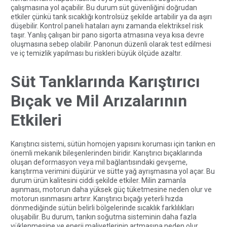
çalışmasına yol açabilir. Bu durum süt güvenliğini doğrudan
etkiler çünkü tank sıcaklığı kontrolsüz şekilde artabilir ya da aşırı
düşebilir. Kontrol paneli hataları aynı zamanda elektriksel risk
taşır. Yanlış çalışan bir pano sigorta atmasına veya kısa devre
oluşmasına sebep olabilir. Panonun düzenli olarak test edilmesi
ve iç temizlik yapılması bu riskleri büyük ölçüde azaltır.
Süt Tanklarında Karıştırıcı
Bıçak ve Mil Arızalarının
Etkileri
Karıştırıcı sistemi, sütün homojen yapısını koruması için tankın en
önemli mekanik bileşenlerinden biridir. Karıştırıcı bıçaklarında
oluşan deformasyon veya mil bağlantısındaki gevşeme,
karıştırma verimini düşürür ve sütte yağ ayrışmasına yol açar. Bu
durum ürün kalitesini ciddi şekilde etkiler. Milin zamanla
aşınması, motorun daha yüksek güç tüketmesine neden olur ve
motorun ısınmasını artırır. Karıştırıcı bıçağı yeterli hızda
dönmediğinde sütün belirli bölgelerinde sıcaklık farklılıkları
oluşabilir. Bu durum, tankın soğutma sisteminin daha fazla
yüklenmesine ve enerji maliyetlerinin artmasına neden olur.