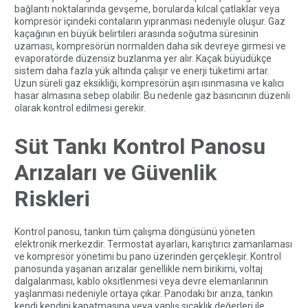
bağlantı noktalarında gevşeme, borularda kılcal çatlaklar veya
kompresör içindeki contaların yıpranması nedeniyle oluşur. Gaz
kaçağının en büyük belirtileri arasında soğutma süresinin
uzaması, kompresörün normalden daha sık devreye girmesi ve
evaporatörde düzensiz buzlanma yer alır. Kaçak büyüdükçe
sistem daha fazla yük altında çalışır ve enerji tüketimi artar.
Uzun süreli gaz eksikliği, kompresörün aşırı ısınmasına ve kalıcı
hasar almasına sebep olabilir. Bu nedenle gaz basıncının düzenli
olarak kontrol edilmesi gerekir.
Süt Tankı Kontrol Panosu
Arızaları ve Güvenlik
Riskleri
Kontrol panosu, tankın tüm çalışma döngüsünü yöneten
elektronik merkezdir. Termostat ayarları, karıştırıcı zamanlaması
ve kompresör yönetimi bu pano üzerinden gerçekleşir. Kontrol
panosunda yaşanan arızalar genellikle nem birikimi, voltaj
dalgalanması, kablo oksitlenmesi veya devre elemanlarının
yaşlanması nedeniyle ortaya çıkar. Panodaki bir arıza, tankın
kendi kendini kapatmasına veya yanlış sıcaklık değerleri ile