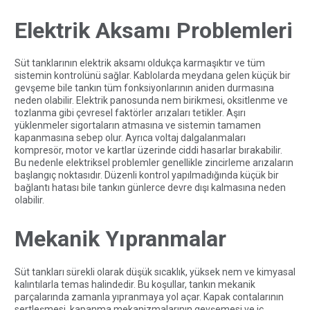
Elektrik Aksamı Problemleri
Süt tanklarının elektrik aksamı oldukça karmaşıktır ve tüm
sistemin kontrolünü sağlar. Kablolarda meydana gelen küçük bir
gevşeme bile tankın tüm fonksiyonlarının aniden durmasına
neden olabilir. Elektrik panosunda nem birikmesi, oksitlenme ve
tozlanma gibi çevresel faktörler arızaları tetikler. Aşırı
yüklenmeler sigortaların atmasına ve sistemin tamamen
kapanmasına sebep olur. Ayrıca voltaj dalgalanmaları
kompresör, motor ve kartlar üzerinde ciddi hasarlar bırakabilir.
Bu nedenle elektriksel problemler genellikle zincirleme arızaların
başlangıç noktasıdır. Düzenli kontrol yapılmadığında küçük bir
bağlantı hatası bile tankın günlerce devre dışı kalmasına neden
olabilir.
Mekanik Yıpranmalar
Süt tankları sürekli olarak düşük sıcaklık, yüksek nem ve kimyasal
kalıntılarla temas halindedir. Bu koşullar, tankın mekanik
parçalarında zamanla yıpranmaya yol açar. Kapak contalarının
sertleşmesi, kapanma mekanizmalarının gevşemesi ve iç