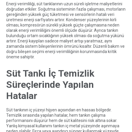
Enerji verimliliği, süt tanklarının uzun süreli işletme maliyetlerini
doğrudan etkiler. Soğutma sisteminin fazla çalışması, motorların
gereğinden yüksek güç tüketmesi ve sensörlerin hatalı veri
üretmesi enerji sarfiyatını artırır. Kondenser yüzeylerinin kirli
olması, kompresörün sürekli yüksek güçte çalışmasına neden
olarak enerji verimliliğini önemli ölçüde düşürür. Ayrıca tankın
bulunduğu ortam sıcaklığının yüksek olması da soğutma yükünü
artırır. Enerji kayıpları sadece maliyet artışı yaratmaz, aynı
zamanda sistem bileşenlerinin ömrünü kısaltır. Düzenli bakım ve
doğru bileşen seçimi enerji verimliliğinin korunmasında kritik
öneme sahiptir.
Süt Tankı İç Temizlik
Süreçlerinde Yapılan
Hatalar
Süt tankının iç yüzeyi hijyen açısından en hassas bölgedir.
Temizlik sırasında yapılan hatalar, hem tankın çalışma
performansını düşürür hem de süt kalitesini risk altına sokar.
Yanlış kimyasal kullanımı tankın iç metal yüzeyinde aşınmaya
neden olabilir. Fırça veya aşındırıcı sünger kullanmak yüzeyde