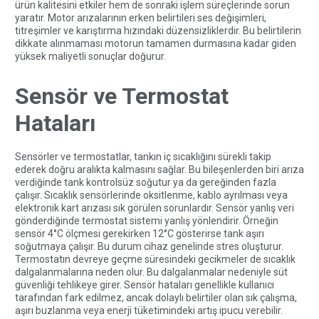
ürün kalitesini etkiler hem de sonraki işlem süreçlerinde sorun
yaratır. Motor arızalarının erken belirtileri ses değişimleri,
titreşimler ve karıştırma hızındaki düzensizliklerdir. Bu belirtilerin
dikkate alınmaması motorun tamamen durmasına kadar giden
yüksek maliyetli sonuçlar doğurur.
Sensör ve Termostat
Hataları
Sensörler ve termostatlar, tankın iç sıcaklığını sürekli takip
ederek doğru aralıkta kalmasını sağlar. Bu bileşenlerden biri arıza
verdiğinde tank kontrolsüz soğutur ya da gereğinden fazla
çalışır. Sıcaklık sensörlerinde oksitlenme, kablo ayrılması veya
elektronik kart arızası sık görülen sorunlardır. Sensör yanlış veri
gönderdiğinde termostat sistemi yanlış yönlendirir. Örneğin
sensör 4°C ölçmesi gerekirken 12°C gösterirse tank aşırı
soğutmaya çalışır. Bu durum cihaz genelinde stres oluşturur.
Termostatın devreye geçme süresindeki gecikmeler de sıcaklık
dalgalanmalarına neden olur. Bu dalgalanmalar nedeniyle süt
güvenliği tehlikeye girer. Sensör hataları genellikle kullanıcı
tarafından fark edilmez, ancak dolaylı belirtiler olan sık çalışma,
aşırı buzlanma veya enerji tüketimindeki artış ipucu verebilir.