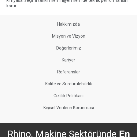
kimyasal seçimi tankın hem hijyen hem de teknik performansını
korur.
Hakkımızda
Misyon ve Vizyon
Değerlerimiz
Kariyer
Referanslar
Kalite ve Sürdürülebilirlik
Gizlilik Politikası
Kişisel Verilerin Korunması
Rhino, Makine Sektöründe
En