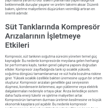
yapmasına yardımcı olur. Bakım planlaması yapılmadığında
beklenmedik duruşlar yaşanır ve üretim takvimi aksar. Düzenli
bakım, işletme maliyetlerini düşürürken verimliliği artıran en
önemli adımdır.
Süt Tanklarında Kompresör
Arızalarının İşletmeye
Etkileri
Kompresör, süt tankının soğutma sürecini yöneten temel güç
kaynağıdır. Bu nedenle kompresörde meydana gelen herhangi
bir performans kaybı, tankın genel çalışma yapısını doğrudan
etkiler. Kompresör zayıfladığında tank içi sıcaklık yükselir,
soğutma döngüsü tamamlanamaz ve süt hızla bozulma riskine
girer. Yüksek sıcaklık özellikle bakteri üremesine uygun bir ortam
oluşturur. Kompresör arızaları genellikle gaz seviyesinin
düşmesi, kondenserin kirlenmesi, aşırı yüklenme veya elektrik
dalgalanmaları nedeniyle ortaya çıkar. Arıza ilerledikçe sistem
daha fazla enerji tüketir ve işletme maliyetleri artar.
Kompresörün tamamen durması üretimin kesilmesine ve büyük
ekonomik kayıplara yol açabilir. Bu nedenle kompresör