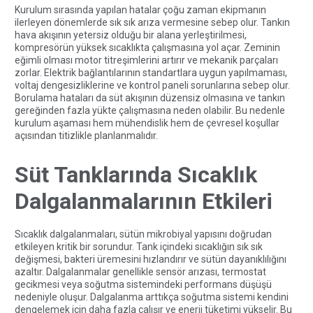
Kurulum sırasında yapılan hatalar çoğu zaman ekipmanın
ilerleyen dönemlerde sık sık arıza vermesine sebep olur. Tankın
hava akışının yetersiz olduğu bir alana yerleştirilmesi,
kompresörün yüksek sıcaklıkta çalışmasına yol açar. Zeminin
eğimli olması motor titreşimlerini artırır ve mekanik parçaları
zorlar. Elektrik bağlantılarının standartlara uygun yapılmaması,
voltaj dengesizliklerine ve kontrol paneli sorunlarına sebep olur.
Borulama hataları da süt akışının düzensiz olmasına ve tankın
gereğinden fazla yükte çalışmasına neden olabilir. Bu nedenle
kurulum aşaması hem mühendislik hem de çevresel koşullar
açısından titizlikle planlanmalıdır.
Süt Tanklarında Sıcaklık
Dalgalanmalarının Etkileri
Sıcaklık dalgalanmaları, sütün mikrobiyal yapısını doğrudan
etkileyen kritik bir sorundur. Tank içindeki sıcaklığın sık sık
değişmesi, bakteri üremesini hızlandırır ve sütün dayanıklılığını
azaltır. Dalgalanmalar genellikle sensör arızası, termostat
gecikmesi veya soğutma sistemindeki performans düşüşü
nedeniyle oluşur. Dalgalanma arttıkça soğutma sistemi kendini
dengelemek için daha fazla çalışır ve enerji tüketimi yükselir. Bu