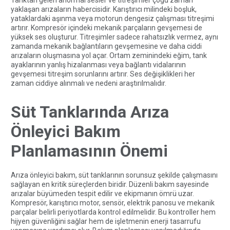
yaklaşan arızaların habercisidir. Karıştırıcı milindeki boşluk,
yataklardaki aşınma veya motorun dengesiz çalışması titreşimi
artırır. Kompresör içindeki mekanik parçaların gevşemesi de
yüksek ses oluşturur. Titreşimler sadece rahatsızlık vermez, aynı
zamanda mekanik bağlantıların gevşemesine ve daha ciddi
arızaların oluşmasına yol açar. Ortam zeminindeki eğim, tank
ayaklarının yanlış hizalanması veya bağlantı vidalarının
gevşemesi titreşim sorunlarını artırır. Ses değişiklikleri her
zaman ciddiye alınmalı ve nedeni araştırılmalıdır.
Süt Tanklarında Arıza
Önleyici Bakım
Planlamasının Önemi
Arıza önleyici bakım, süt tanklarının sorunsuz şekilde çalışmasını
sağlayan en kritik süreçlerden biridir. Düzenli bakım sayesinde
arızalar büyümeden tespit edilir ve ekipmanın ömrü uzar.
Kompresör, karıştırıcı motor, sensör, elektrik panosu ve mekanik
parçalar belirli periyotlarda kontrol edilmelidir. Bu kontroller hem
hijyen güvenliğini sağlar hem de işletmenin enerji tasarrufu