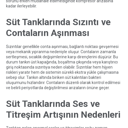
sorunu erken müdahale edilmediğinde kompresör arızasına
kadar ilerleyebilir.
Süt Tanklarında Sızıntı ve
Contaların Aşınması
Sızıntılar genellikle conta aşınması, bağlantı noktası gevşemesi
veya mekanik yıpranma nedeniyle oluşur. Contaların zamanla
sertleşmesi, sıcaklık değişimlerine karşı dirençlerini düşürür. Bu
durum tankın üst kapağında, boşaltma çıkışında veya karıştırıcı
giriş noktasında sızıntıya neden olabilir. Sızıntılar hem hijyen
riskleri yaratır hem de sistemin sürekli ekstra yükle çalışmasına
sebep olur. Tankın altında biriken süt kalıntıları bakteri
oluşumunu hızlandırır. Contaların düzenli olarak kontrol edilmesi
ve belirli periyotlarda değiştirilmesi arızaların önüne geçer.
Süt Tanklarında Ses ve
Titreşim Artışının Nedenleri
Tanktan gelen anormal sesler ve titreşimler çoğu zaman