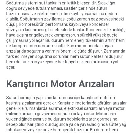
Soğutma sistemi süt tankının en kritik bileşenidir. Sıcaklığın
doğru seviyede tutulamaması, saatler içerisinde sütün
bozulmasına ve işletmenin üretim kaybı yaşamasına neden
olabilir. Soğutmanın zayıflaması çoğu zaman gaz seviyesindeki
düşüş, kompresörün performans kaybı veya kondenser
yüzeyinin kirlenmesi gibi sebeplerle başlar. Kondenser tıkanıklığı,
hava akışını engelleyerek kompresörün sürekli yüksek güçte
çalışmasına yol açar. Bu durum hem enerji tüketimini artırır hem
de kompresörün ömrünü kısaltır. Fan motorlarında oluşan
arızalar da soğutma verimini önemli ölçüde düşürür. Zamanında
fark edilmeyen soğutma sorunları hem sütün kalitesini düşürür
hem de tankın iç yüzeyinde bakteriyel risklerin artmasına yol
açar.
Karıştırıcı Motor Arızaları
Sütün homojen yapısının korunması için karıştırıcı motorun
kesintisiz çalışması gerekir. Karıştırıcı motorlarda görülen arızalar
genellikle rulmanlarda aşınma, elektriksel sarsıntılar veya motor
milinin zamanla gevşemesi sonucu ortaya çıkar. Motor aşırı
yüklendiğinde ısınır ve bu durum bobinlerin zarar görmesine
sebep olur. Karıştırıcı durduğunda ya da yavaşladığında sütte yağ
tabakası yüzeye çıkar ve homojenlik bozulur. Bu durum hem