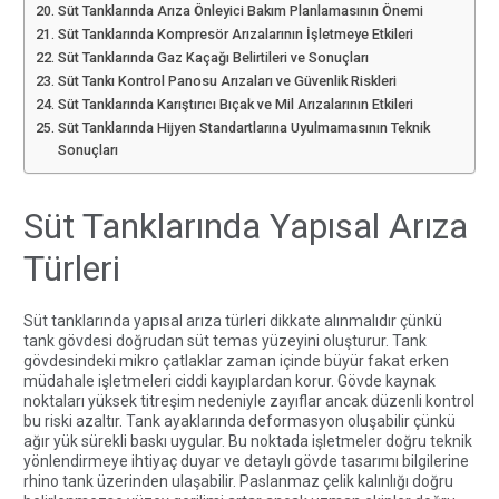
Süt Tanklarında Arıza Önleyici Bakım Planlamasının Önemi
Süt Tanklarında Kompresör Arızalarının İşletmeye Etkileri
Süt Tanklarında Gaz Kaçağı Belirtileri ve Sonuçları
Süt Tankı Kontrol Panosu Arızaları ve Güvenlik Riskleri
Süt Tanklarında Karıştırıcı Bıçak ve Mil Arızalarının Etkileri
Süt Tanklarında Hijyen Standartlarına Uyulmamasının Teknik
Sonuçları
Süt Tanklarında Yapısal Arıza
Türleri
Süt tanklarında yapısal arıza türleri dikkate alınmalıdır çünkü
tank gövdesi doğrudan süt temas yüzeyini oluşturur. Tank
gövdesindeki mikro çatlaklar zaman içinde büyür fakat erken
müdahale işletmeleri ciddi kayıplardan korur. Gövde kaynak
noktaları yüksek titreşim nedeniyle zayıflar ancak düzenli kontrol
bu riski azaltır. Tank ayaklarında deformasyon oluşabilir çünkü
ağır yük sürekli baskı uygular. Bu noktada işletmeler doğru teknik
yönlendirmeye ihtiyaç duyar ve detaylı gövde tasarımı bilgilerine
rhino tank
üzerinden ulaşabilir. Paslanmaz çelik kalınlığı doğru