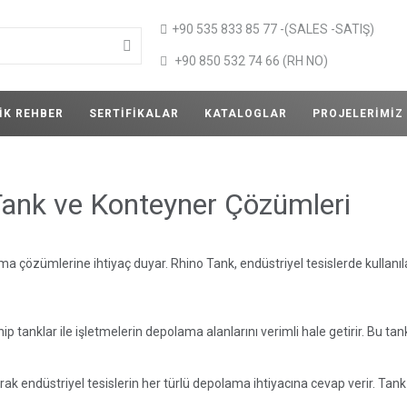
+90 535 833 85 77 -(SALES -SATIŞ)
+90 850 532 74 66 (RH NO)
IK REHBER
SERTIFIKALAR
KATALOGLAR
PROJELERIMIZ
 Tank ve Konteyner Çözümleri
ama çözümlerine ihtiyaç duyar. Rhino Tank, endüstriyel tesislerde kullanıl
tanklar ile işletmelerin depolama alanlarını verimli hale getirir. Bu tankl
 endüstriyel tesislerin her türlü depolama ihtiyacına cevap verir. Tank v