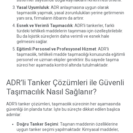
sistemler sayesinde doğal kaynakların kirlenmesi önlenir.
Yasal Uyumluluk
: ADR anlaşmasına uygun olarak
taşımacılık yapmak, yasal zorunlulukları yerine getirmenin
yanı sıra, firmaların itibarını da artırır.
Esnek ve Verimli Taşımacılık
: ADR’li tankerler, farklı
türdeki tehlikeli maddelerin taşınması için özelleştirilebilir.
Bu da lojistik süreçlerin daha verimli ve esnek hale
gelmesini sağlar.
Eğitimli Personel ve Profesyonel Hizmet
: ADR’li
taşımacılık, tehlikeli madde taşımacılığı konusunda eğitimli
personel ve uzman ekipler gerektirir. Bu sayede taşıma
süreci her aşamada kontrol altında tutulmaktadır.
ADR’li Tanker Çözümleri ile Güvenli
Taşımacılık Nasıl Sağlanır?
ADR’li tanker çözümleri, taşımacılık sürecinin her aşamasında
güvenliği ön planda tutar. İşte bu süreçte dikkat edilen başlıca
adımlar:
Doğru Tanker Seçimi
: Taşınan maddenin özelliklerine
uygun tanker seçimi yapılmaktadır. Kimyasal maddeler,