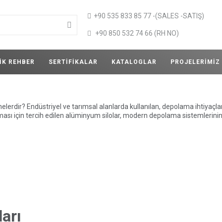
+90 535 833 85 77 -(SALES -SATIŞ)
+90 850 532 74 66 (RH NO)
IK REHBER
SERTIFIKALAR
KATALOGLAR
PROJELERIMIZ
elerdir? Endüstriyel ve tarımsal alanlarda kullanılan, depolama ihtiyaçla
 için tercih edilen alüminyum silolar, modern depolama sistemlerinin v
arı