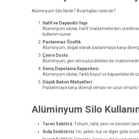
Alüminyum Silo Nedir? Avantajları nelerdir?
Hafif ve Dayanıklı Yapı
Alüminyum silolar, hafif malzemelerden üretilmesi
kullanım sunar.
Paslanmaz Özellik
Alüminyum, doğal olarak paslanmaya karşı dirençli
Çevre Dostu
Alüminyum, geri dönüştürülebilen bir malzemedir. B
Geniş Depolama Kapasitesi
Alüminyum silolar, farklı boyut ve kapasitelerde ü
Düşük Bakım Maliyetleri
Paslanmaya karşı dirençli olması ve uzun ömürlü y
Alüminyum Silo Kullanım
Tarım Sektörü
: Tohum, tahıl, yem ve benzeri tar
Gıda Endüstrisi
: Un, şeker, tuz ve diğer gıda ürü