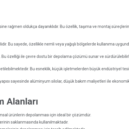
ne rağmen oldukça dayanıklıdır. Bu özellik, taşıma ve montaj süreçlerin
dir. Bu sayede, özellikle nemli veya yağışlı bölgelerde kullanıma uygu
u özelliği ile çevre dostu bir depolama çözümü sunar ve sürdürülebilirli
retilebilmektedir. Bu esneklik, küçük işletmelerden büyük endüstriyel tesi
apısı sayesinde alüminyum silolar, düşük bakım maliyetleri ile ekonomi
 Alanları
ımsal ürünlerin depolanması için ideal bir çözümdür.
nlerinin saklanmasında kullanılmaktadır.