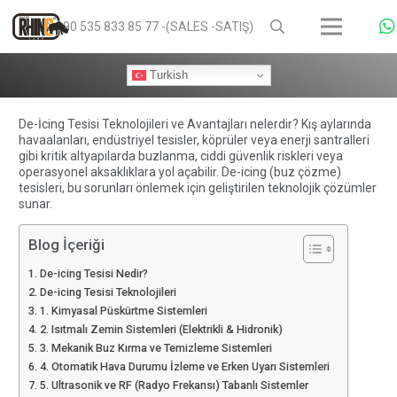
+90 535 833 85 77 -(SALES -SATIŞ)
Turkish
De-İcing Tesisi Teknolojileri ve Avantajları nelerdir? Kış aylarında
havaalanları, endüstriyel tesisler, köprüler veya enerji santralleri
gibi kritik altyapılarda buzlanma, ciddi güvenlik riskleri veya
operasyonel aksaklıklara yol açabilir. De-icing (buz çözme)
tesisleri, bu sorunları önlemek için geliştirilen teknolojik çözümler
sunar.
Blog İçeriği
De-icing Tesisi Nedir?
De-icing Tesisi Teknolojileri
1. Kimyasal Püskürtme Sistemleri
2. Isıtmalı Zemin Sistemleri (Elektrikli & Hidronik)
3. Mekanik Buz Kırma ve Temizleme Sistemleri
4. Otomatik Hava Durumu İzleme ve Erken Uyarı Sistemleri
5. Ultrasonik ve RF (Radyo Frekansı) Tabanlı Sistemler