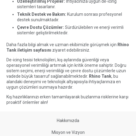
Özelleştirilmiş Projeler:
İhtiyacınıza uygun de-icing
sistemleri tasarlanır.
Teknik Destek ve Bakım:
Kurulum sonrası profesyonel
destek sunulmaktadır.
Çevre Dostu Çözümler:
Sürdürülebilen ve enerji verimli
sistemler geliştirilmektedir.
Daha fazla bilgi almak ve uzman ekibimizle görüşmek için
Rhino
Tank iletişim sayfasını
ziyaret edebilirsiniz.
De-icing tesisi teknolojileri, kış aylarında güvenliği veya
operasyonel verimliliği artırmak için kritik öneme sahiptir. Doğru
sistem seçimi, enerji verimliliği ve çevre dostu çözümlerle uzun
vadede büyük tasarruf sağlanabilmektedir.
Rhino Tank
, bu
alandaki deneyimi ve teknolojik altyapısıyla ihtiyaçlarınıza en
uygun çözümleri sunmaya hazırdır.
Kış hazırlıklarınızı erken tamamlayarak buzlanma risklerine karşı
proaktif önlemler alın!
Hakkımızda
Misyon ve Vizyon