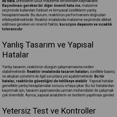
bu hata
, üreticilerin ucuz malzeme tercihinden kaynaklanır.
Kaçınılması gereken bir diğer önemli hata ise
, malzeme
seçiminde kullanılan fiziksel ve kimyasal özelliklerin yanlış
hesaplanmasıdır. Bu durum, reaktörün performansını doğrudan
etkileyebilmektedir. Reaktör imalatında malzeme seçiminde dikkat
edilmesi gereken en önemli faktör,
korozyon dayanımı ve sıcaklık
toleransıdır
.
Yanlış Tasarım ve Yapısal
Hatalar
Yanlış tasarım, reaktörün düzgün çalışmamasına neden
olabilmektedir.
Reaktör imalatında tasarım hataları
, özellikle basınç
ve akışkan yönetimi ile ilgili sorunlara yol açabilmektedir.
Bu tür
hatalar, reaktörün güvenliğini de tehlikeye atabilir
. Yapısal hatalar
genellikle yanlış hesaplamalar sonucu ortaya çıkar. Bu tür hatalardan
kaçınmak için, tasarım aşamasında uzman mühendisler ile çalışmak
çok önemlidir. Ayrıca, yapısal analizlerin ve testlerin yapılması gerekir.
Yetersiz Test ve Kontroller