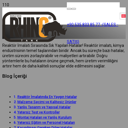
T
+90 535 833 85 77 -(SALES -
SATIŞ)
Reaktör İmalatı Sırasında Sık Yapılan Hatalar! Reaktör imalatı, kimya
endüstrisinin temel taşlarından biridir. Ancak bu süreçte bazı hatalar,
üretim sürecini zorlaştırabilir ve maliyetleri artırabilir. Doğru
yöntemlerle bu hataların önüne geçmek, hem üretim verimliliğini
artırır hem de daha kaliteli sonuçlar elde edilmesini sağlar.
Blog İçeriği
Reaktör İmalatında En Yaygın Hatalar
Malzeme Seçimi ve Kalitesiz Ürünler
Yanlış Tasarım ve Yapısal Hatalar
Yetersiz Test ve Kontroller
Montaj Hataları ve Yanlış Kurulum
Yetersiz Eğitim ve Personel Hataları
Kaçınılması Gereken Diğer Hatalar