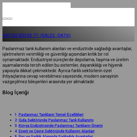
+90 535 833 85 77 -(SALES -SATIŞ)
Paslanmaz tank kullanım alanları ve endüstride sağladığı avantajlar,
işletmelerin verimliliği ve güvenliği açısından kritik bir rol
oynamaktadır. Endüstriyel süreçlerde depolama, taşıma ve üretim
aşamalarında tercih edilen bu sistemler, dayanıklılığı ve hijyenik
yapısıyla dikkat çekmektedir. Ayrıca farklı sektörlerin özel
ihtiyaçlarına cevap verebilmesi sayesinde, modern sanayinin
vazgeçilmez bileşenleri arasında yer almaktadır.
Blog İçeriği
Paslanmaz Tankların Temel Özellikleri
Gıda Sektöründe Paslanmaz Tank Kullanımı
Kimya Endüstrisinde Paslanmaz Tankların Önemi
Enerji ve Çevre Sektöründe Kullanım Alanları
İlaç ve Sağlık Alanında Sağladığı Avantajlar