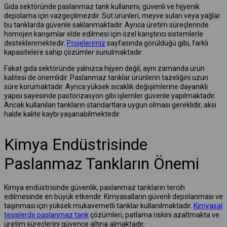
Gıda sektöründe paslanmaz tank kullanımı, güvenli ve hijyenik
depolama için vazgeçilmezdir. Süt ürünleri, meyve suları veya yağlar
bu tanklarda güvenle saklanmaktadır. Ayrıca üretim süreçlerinde
homojen karışımlar elde edilmesi için özel karıştırıcı sistemlerle
desteklenmektedir.
Projelerimiz
sayfasında görüldüğü gibi, farklı
kapasitelere sahip çözümler sunulmaktadır.
Fakat gıda sektöründe yalnızca hijyen değil, aynı zamanda ürün
kalitesi de önemlidir. Paslanmaz tanklar ürünlerin tazeliğini uzun
süre korumaktadır. Ayrıca yüksek sıcaklık değişimlerine dayanıklı
yapısı sayesinde pastörizasyon gibi işlemler güvenle yapılmaktadır.
Ancak kullanılan tankların standartlara uygun olması gereklidir, aksi
halde kalite kaybı yaşanabilmektedir.
Kimya Endüstrisinde
Paslanmaz Tankların Önemi
Kimya endüstrisinde güvenlik, paslanmaz tankların tercih
edilmesinde en büyük etkendir. Kimyasalların güvenli depolanması ve
taşınması için yüksek mukavemetli tanklar kullanılmaktadır.
Kimyasal
tesislerde paslanmaz tank
çözümleri, patlama riskini azaltmakta ve
üretim süreçlerini güvence altına almaktadır.