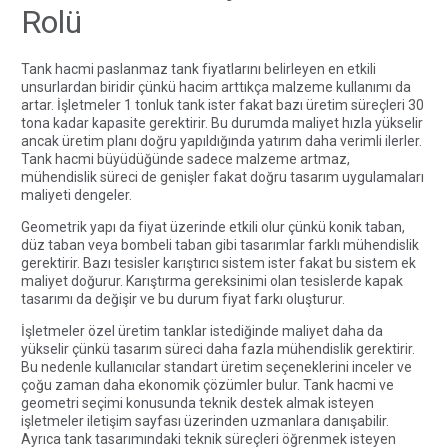
Rolü
Tank hacmi paslanmaz tank fiyatlarını belirleyen en etkili
unsurlardan biridir çünkü hacim arttıkça malzeme kullanımı da
artar. İşletmeler 1 tonluk tank ister fakat bazı üretim süreçleri 30
tona kadar kapasite gerektirir. Bu durumda maliyet hızla yükselir
ancak üretim planı doğru yapıldığında yatırım daha verimli ilerler.
Tank hacmi büyüdüğünde sadece malzeme artmaz,
mühendislik süreci de genişler fakat doğru tasarım uygulamaları
maliyeti dengeler.
Geometrik yapı da fiyat üzerinde etkili olur çünkü konik taban,
düz taban veya bombeli taban gibi tasarımlar farklı mühendislik
gerektirir. Bazı tesisler karıştırıcı sistem ister fakat bu sistem ek
maliyet doğurur. Karıştırma gereksinimi olan tesislerde kapak
tasarımı da değişir ve bu durum fiyat farkı oluşturur.
İşletmeler özel üretim tanklar istediğinde maliyet daha da
yükselir çünkü tasarım süreci daha fazla mühendislik gerektirir.
Bu nedenle kullanıcılar standart üretim seçeneklerini inceler ve
çoğu zaman daha ekonomik çözümler bulur. Tank hacmi ve
geometri seçimi konusunda teknik destek almak isteyen
işletmeler
iletişim sayfası
üzerinden uzmanlara danışabilir.
Ayrıca tank tasarımındaki teknik süreçleri öğrenmek isteyen