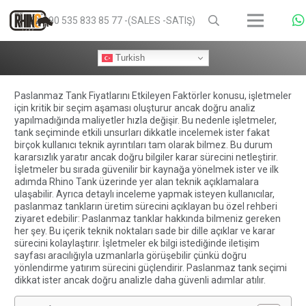
+90 535 833 85 77 -(SALES -SATIŞ)
Turkish
Paslanmaz Tank Fiyatlarını Etkileyen Faktörler konusu, işletmeler
için kritik bir seçim aşaması oluşturur ancak doğru analiz
yapılmadığında maliyetler hızla değişir. Bu nedenle işletmeler,
tank seçiminde etkili unsurları dikkatle incelemek ister fakat
birçok kullanıcı teknik ayrıntıları tam olarak bilmez. Bu durum
kararsızlık yaratır ancak doğru bilgiler karar sürecini netleştirir.
İşletmeler bu sırada güvenilir bir kaynağa yönelmek ister ve ilk
adımda
Rhino Tank
üzerinde yer alan teknik açıklamalara
ulaşabilir. Ayrıca detaylı inceleme yapmak isteyen kullanıcılar,
paslanmaz tankların üretim sürecini açıklayan bu özel rehberi
ziyaret edebilir:
Paslanmaz tanklar hakkında bilmeniz gereken
her şey
. Bu içerik teknik noktaları sade bir dille açıklar ve karar
sürecini kolaylaştırır. İşletmeler ek bilgi istediğinde
iletişim
sayfası
aracılığıyla uzmanlarla görüşebilir çünkü doğru
yönlendirme yatırım sürecini güçlendirir. Paslanmaz tank seçimi
dikkat ister ancak doğru analizle daha güvenli adımlar atılır.