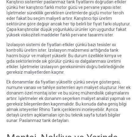
Karıştırıcı sistemler paslanmaz tank fiyatlarını doğrudan etkiler
çünkü her karıştırıcı farklı motor gücü ve pervane yapısı ister.
İşletmeler süreklilik gerektiren üretimlerde güçlü motor tercih
eder fakat bu seçim maliyeti artırır. Karıştırıcı tipi üretim
sektörüne göre değişir ancak her tip belirli bir fiyat farkı oluşturur.
Çapa karıştırıcılar düşük yoğunluklu ürünler için uygundur fakat
yüksek viskoziteli maddeler farklı pervane tasarımı ister.
İzolasyon sistemi de fiyatları etkiler çünkü bazı tesisler ısı
kontrollü üretim ister. İzolasyon malzemesi arttığında tank
hacmi büyür ve maliyet yükselir. Bu durum özellikle kimya ve
gıda sektörlerinde sık görülür çünkü ısı dalgalanması üretimi
etkiler. İşletmeler izolasyon gereksinimini doğru belirlediğinde
gereksiz maliyetlerden kaçınır.
Ek donanımlar da fiyatları yükseltir çünkü seviye göstergesi,
numune vanası ve tahliye sistemleri ayrı maliyet oluşturur. Her ek
donanım özel montaj ister ve bu süreç mühendislik çalışmalarını
artırır. İşletmeler ek donanım seçerken maliyet analizi yapmalı ve
gereksiz bileşenlerden kaçınmalıdır. Bu konuda daha geniş bilgi
almak isteyenler
Rhino Tank
içeriklerini inceleyebilir. Ayrıca
detaylı üretim açıklamaları için bu teknik sayfa tutarlı bilgiler
sunar:
Paslanmaz tank detayları
.