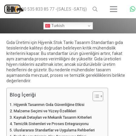
+90 535 833 85 77 -(SALES -SATIŞ)
Turkish
Gıda Üretimi için Hijyenik Stok Tankı Tasarım Standartları gıda
tesislerinde kaliteyi doğrudan belirleyen kritik mühendislik
kriterlerini kapsar. Bu standartlar ürün güvenliğini artırır, fakat
aynı zamanda proses verimliliğini de yükseltir. Gıda üreticileri
hijyen risklerini azaltmak ister, ancak sürdürülebilir üretim
hedeflerini de gözetir. Bu nedenle mühendisler tasarım
aşamasında mevzuat, proses ve temizlik gerekliliklerini birlikte
değerlendirir.
Blog İçeriği
Hijyenik Tasarımın Gıda Güvenliğine Etkisi
Malzeme Seçimi ve Yüzey Özellikleri
Kaynak Detayları ve Mekanik Tasarım Kriterleri
Temizlik Sistemleri ve Proses Entegrasyonu
Uluslararası Standartlar ve Uygulama Rehberleri