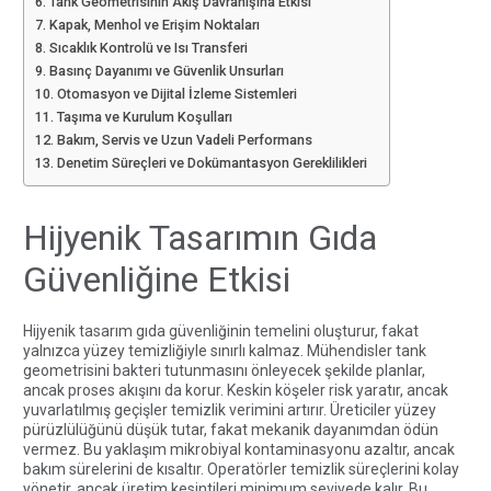
Tank Geometrisinin Akış Davranışına Etkisi
Kapak, Menhol ve Erişim Noktaları
Sıcaklık Kontrolü ve Isı Transferi
Basınç Dayanımı ve Güvenlik Unsurları
Otomasyon ve Dijital İzleme Sistemleri
Taşıma ve Kurulum Koşulları
Bakım, Servis ve Uzun Vadeli Performans
Denetim Süreçleri ve Dokümantasyon Gereklilikleri
Hijyenik Tasarımın Gıda
Güvenliğine Etkisi
Hijyenik tasarım gıda güvenliğinin temelini oluşturur, fakat
yalnızca yüzey temizliğiyle sınırlı kalmaz. Mühendisler tank
geometrisini bakteri tutunmasını önleyecek şekilde planlar,
ancak proses akışını da korur. Keskin köşeler risk yaratır, ancak
yuvarlatılmış geçişler temizlik verimini artırır. Üreticiler yüzey
pürüzlülüğünü düşük tutar, fakat mekanik dayanımdan ödün
vermez. Bu yaklaşım mikrobiyal kontaminasyonu azaltır, ancak
bakım sürelerini de kısaltır. Operatörler temizlik süreçlerini kolay
yönetir, ancak üretim kesintileri minimum seviyede kalır. Bu