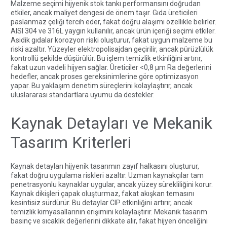
Malzeme seçimi hijyenik stok tankı performansını doğrudan
etkiler, ancak maliyet dengesi de önem taşır. Gıda üreticileri
paslanmaz çeliği tercih eder, fakat doğru alaşımı özellikle belirler.
AISI 304 ve 316L yaygın kullanılır, ancak ürün içeriği seçimi etkiler.
Asidik gıdalar korozyon riski oluşturur, fakat uygun malzeme bu
riski azaltır. Yüzeyler elektropolisajdan geçirilir, ancak pürüzlülük
kontrollü şekilde düşürülür. Bu işlem temizlik etkinliğini artırır,
fakat uzun vadeli hijyen sağlar. Üreticiler <0,8 µm Ra değerlerini
hedefler, ancak proses gereksinimlerine göre optimizasyon
yapar. Bu yaklaşım denetim süreçlerini kolaylaştırır, ancak
uluslararası standartlara uyumu da destekler.
Kaynak Detayları ve Mekanik
Tasarım Kriterleri
Kaynak detayları hijyenik tasarımın zayıf halkasını oluşturur,
fakat doğru uygulama riskleri azaltır. Uzman kaynakçılar tam
penetrasyonlu kaynaklar uygular, ancak yüzey sürekliliğini korur.
Kaynak dikişleri çapak oluşturmaz, fakat akışkan temasını
kesintisiz sürdürür. Bu detaylar CIP etkinliğini artırır, ancak
temizlik kimyasallarının erişimini kolaylaştırır. Mekanik tasarım
basınç ve sıcaklık değerlerini dikkate alır, fakat hijyen önceliğini