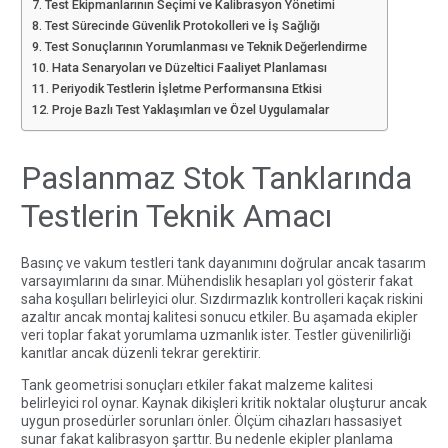
Test Ekipmanlarının Seçimi ve Kalibrasyon Yönetimi
Test Sürecinde Güvenlik Protokolleri ve İş Sağlığı
Test Sonuçlarının Yorumlanması ve Teknik Değerlendirme
Hata Senaryoları ve Düzeltici Faaliyet Planlaması
Periyodik Testlerin İşletme Performansına Etkisi
Proje Bazlı Test Yaklaşımları ve Özel Uygulamalar
Paslanmaz Stok Tanklarında
Testlerin Teknik Amacı
Basınç ve vakum testleri tank dayanımını doğrular ancak tasarım
varsayımlarını da sınar. Mühendislik hesapları yol gösterir fakat
saha koşulları belirleyici olur. Sızdırmazlık kontrolleri kaçak riskini
azaltır ancak montaj kalitesi sonucu etkiler. Bu aşamada ekipler
veri toplar fakat yorumlama uzmanlık ister. Testler güvenilirliği
kanıtlar ancak düzenli tekrar gerektirir.
Tank geometrisi sonuçları etkiler fakat malzeme kalitesi
belirleyici rol oynar. Kaynak dikişleri kritik noktalar oluşturur ancak
uygun prosedürler sorunları önler. Ölçüm cihazları hassasiyet
sunar fakat kalibrasyon şarttır. Bu nedenle ekipler planlama