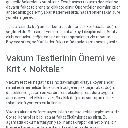
güvenlik önlemleri zorunludur. Test basıncı tasarım değerlerine
dayanır fakat toleranslar dikkate alınır. Operatörler adımları izler
ancak anlık gözlem yapar. Kademeli artış hasarı önler fakat süre
yönetimi gerekir.
Test sırasında bağlantılar kontrol edilir ancak kör tapalar doğru
seçilmelidir. Sensörler veri üretir fakat kayıt disiplin ister. Analiz
ekibi sonuçları değerlendirir ancak sapmaları hızla raporlar.
Böylece süreç şeffaf ilerler fakat müdahale zamanında yapılır.
Vakum Testlerinin Önemi ve
Kritik Noktalar
Vakum testleri negatif basınç davranışını ortaya koyar ancak
ihmal edilmemelidir. İnce cidarlı bölgeler risk taşır fakat doğru
destekleme çözümleri vardır. Test ekipleri prosedürü uygular
ancak çevresel etkileri izler. Sıcaklık değişimi sonuçları etkiler
fakat telafi yöntemleri kullanılır.
Vakum altında deformasyon izlenir ancak limitler aşılmamalıdır.
Görsel kontroller bilgi sağlar fakat ölçümler esas alınır. Bu
aşamada dokümantasyon yapılır ancak rapor dili net olmalıdır.
Böylece karar süreçleri hızlanır fakat belirsizlik azalır.