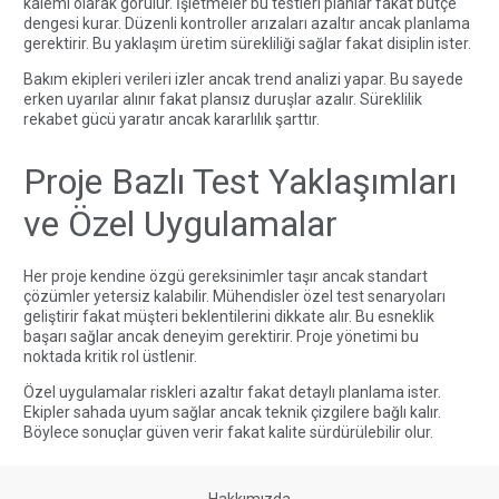
kalemi olarak görülür. İşletmeler bu testleri planlar fakat bütçe
dengesi kurar. Düzenli kontroller arızaları azaltır ancak planlama
gerektirir. Bu yaklaşım üretim sürekliliği sağlar fakat disiplin ister.
Bakım ekipleri verileri izler ancak trend analizi yapar. Bu sayede
erken uyarılar alınır fakat plansız duruşlar azalır. Süreklilik
rekabet gücü yaratır ancak kararlılık şarttır.
Proje Bazlı Test Yaklaşımları
ve Özel Uygulamalar
Her proje kendine özgü gereksinimler taşır ancak standart
çözümler yetersiz kalabilir. Mühendisler özel test senaryoları
geliştirir fakat müşteri beklentilerini dikkate alır. Bu esneklik
başarı sağlar ancak deneyim gerektirir. Proje yönetimi bu
noktada kritik rol üstlenir.
Özel uygulamalar riskleri azaltır fakat detaylı planlama ister.
Ekipler sahada uyum sağlar ancak teknik çizgilere bağlı kalır.
Böylece sonuçlar güven verir fakat kalite sürdürülebilir olur.