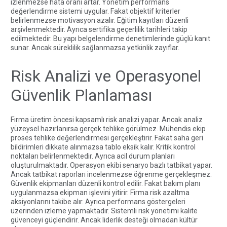
izlenmezse hata oranı artar. Yönetim performans
değerlendirme sistemi uygular. Fakat objektif kriterler
belirlenmezse motivasyon azalır. Eğitim kayıtları düzenli
arşivlenmektedir. Ayrıca sertifika geçerlilik tarihleri takip
edilmektedir. Bu yapı belgelendirme denetimlerinde güçlü kanıt
sunar. Ancak süreklilik sağlanmazsa yetkinlik zayıflar.
Risk Analizi ve Operasyonel
Güvenlik Planlaması
Firma üretim öncesi kapsamlı risk analizi yapar. Ancak analiz
yüzeysel hazırlanırsa gerçek tehlike görülmez. Mühendis ekip
proses tehlike değerlendirmesi gerçekleştirir. Fakat saha geri
bildirimleri dikkate alınmazsa tablo eksik kalır. Kritik kontrol
noktaları belirlenmektedir. Ayrıca acil durum planları
oluşturulmaktadır. Operasyon ekibi senaryo bazlı tatbikat yapar.
Ancak tatbikat raporları incelenmezse öğrenme gerçekleşmez.
Güvenlik ekipmanları düzenli kontrol edilir. Fakat bakım planı
uygulanmazsa ekipman işlevini yitirir. Firma risk azaltma
aksiyonlarını takibe alır. Ayrıca performans göstergeleri
üzerinden izleme yapmaktadır. Sistemli risk yönetimi kalite
güvenceyi güçlendirir. Ancak liderlik desteği olmadan kültür