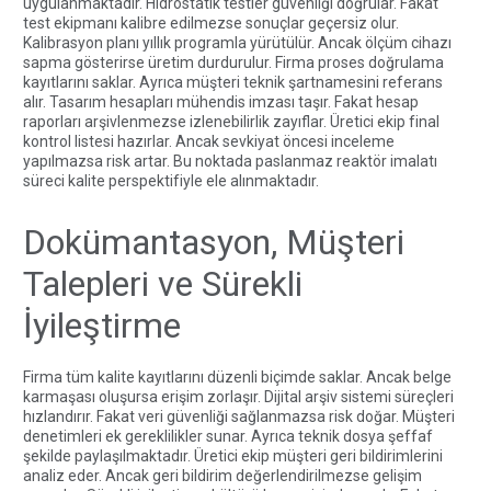
uygulanmaktadır. Hidrostatik testler güvenliği doğrular. Fakat
test ekipmanı kalibre edilmezse sonuçlar geçersiz olur.
Kalibrasyon planı yıllık programla yürütülür. Ancak ölçüm cihazı
sapma gösterirse üretim durdurulur. Firma proses doğrulama
kayıtlarını saklar. Ayrıca müşteri teknik şartnamesini referans
alır. Tasarım hesapları mühendis imzası taşır. Fakat hesap
raporları arşivlenmezse izlenebilirlik zayıflar. Üretici ekip final
kontrol listesi hazırlar. Ancak sevkiyat öncesi inceleme
yapılmazsa risk artar. Bu noktada
paslanmaz reaktör imalatı
süreci kalite perspektifiyle ele alınmaktadır.
Dokümantasyon, Müşteri
Talepleri ve Sürekli
İyileştirme
Firma tüm kalite kayıtlarını düzenli biçimde saklar. Ancak belge
karmaşası oluşursa erişim zorlaşır. Dijital arşiv sistemi süreçleri
hızlandırır. Fakat veri güvenliği sağlanmazsa risk doğar. Müşteri
denetimleri ek gereklilikler sunar. Ayrıca teknik dosya şeffaf
şekilde paylaşılmaktadır. Üretici ekip müşteri geri bildirimlerini
analiz eder. Ancak geri bildirim değerlendirilmezse gelişim