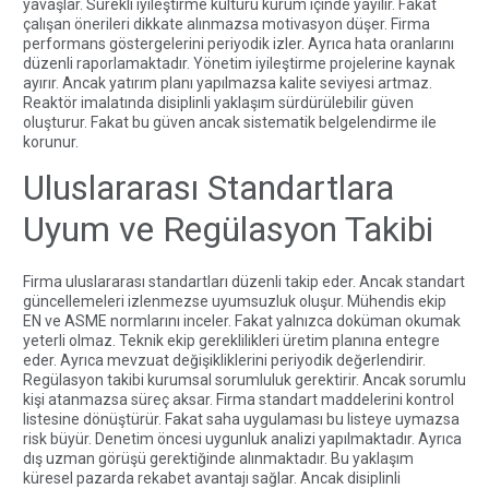
yavaşlar. Sürekli iyileştirme kültürü kurum içinde yayılır. Fakat
çalışan önerileri dikkate alınmazsa motivasyon düşer. Firma
performans göstergelerini periyodik izler. Ayrıca hata oranlarını
düzenli raporlamaktadır. Yönetim iyileştirme projelerine kaynak
ayırır. Ancak yatırım planı yapılmazsa kalite seviyesi artmaz.
Reaktör imalatında disiplinli yaklaşım sürdürülebilir güven
oluşturur. Fakat bu güven ancak sistematik belgelendirme ile
korunur.
Uluslararası Standartlara
Uyum ve Regülasyon Takibi
Firma uluslararası standartları düzenli takip eder. Ancak standart
güncellemeleri izlenmezse uyumsuzluk oluşur. Mühendis ekip
EN ve ASME normlarını inceler. Fakat yalnızca doküman okumak
yeterli olmaz. Teknik ekip gereklilikleri üretim planına entegre
eder. Ayrıca mevzuat değişikliklerini periyodik değerlendirir.
Regülasyon takibi kurumsal sorumluluk gerektirir. Ancak sorumlu
kişi atanmazsa süreç aksar. Firma standart maddelerini kontrol
listesine dönüştürür. Fakat saha uygulaması bu listeye uymazsa
risk büyür. Denetim öncesi uygunluk analizi yapılmaktadır. Ayrıca
dış uzman görüşü gerektiğinde alınmaktadır. Bu yaklaşım
küresel pazarda rekabet avantajı sağlar. Ancak disiplinli