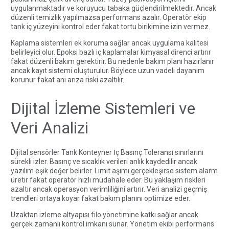
uygulanmaktadır ve koruyucu tabaka güçlendirilmektedir. Ancak
düzenli temizlik yapılmazsa performans azalır. Operatör ekip
tank iç yüzeyini kontrol eder fakat tortu birikimine izin vermez.
Kaplama sistemleri ek koruma sağlar ancak uygulama kalitesi
belirleyici olur. Epoksi bazlı iç kaplamalar kimyasal direnci artırır
fakat düzenli bakım gerektirir. Bu nedenle bakım planı hazırlanır
ancak kayıt sistemi oluşturulur. Böylece uzun vadeli dayanım
korunur fakat ani arıza riski azaltılır.
Dijital İzleme Sistemleri ve
Veri Analizi
Dijital sensörler Tank Konteyner İç Basınç Toleransı sınırlarını
sürekli izler. Basınç ve sıcaklık verileri anlık kaydedilir ancak
yazılım eşik değer belirler. Limit aşımı gerçekleşirse sistem alarm
üretir fakat operatör hızlı müdahale eder. Bu yaklaşım riskleri
azaltır ancak operasyon verimliliğini artırır. Veri analizi geçmiş
trendleri ortaya koyar fakat bakım planını optimize eder.
Uzaktan izleme altyapısı filo yönetimine katkı sağlar ancak
gerçek zamanlı kontrol imkanı sunar. Yönetim ekibi performans