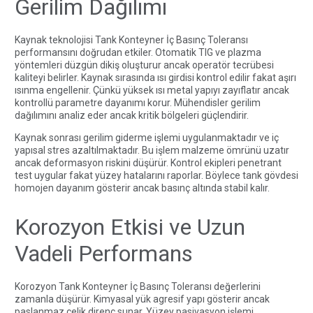
Gerilim Dağılımı
Kaynak teknolojisi Tank Konteyner İç Basınç Toleransı
performansını doğrudan etkiler. Otomatik TIG ve plazma
yöntemleri düzgün dikiş oluşturur ancak operatör tecrübesi
kaliteyi belirler. Kaynak sırasında ısı girdisi kontrol edilir fakat aşırı
ısınma engellenir. Çünkü yüksek ısı metal yapıyı zayıflatır ancak
kontrollü parametre dayanımı korur. Mühendisler gerilim
dağılımını analiz eder ancak kritik bölgeleri güçlendirir.
Kaynak sonrası gerilim giderme işlemi uygulanmaktadır ve iç
yapısal stres azaltılmaktadır. Bu işlem malzeme ömrünü uzatır
ancak deformasyon riskini düşürür. Kontrol ekipleri penetrant
test uygular fakat yüzey hatalarını raporlar. Böylece tank gövdesi
homojen dayanım gösterir ancak basınç altında stabil kalır.
Korozyon Etkisi ve Uzun
Vadeli Performans
Korozyon Tank Konteyner İç Basınç Toleransı değerlerini
zamanla düşürür. Kimyasal yük agresif yapı gösterir ancak
paslanmaz çelik direnç sunar. Yüzey pasivasyon işlemi