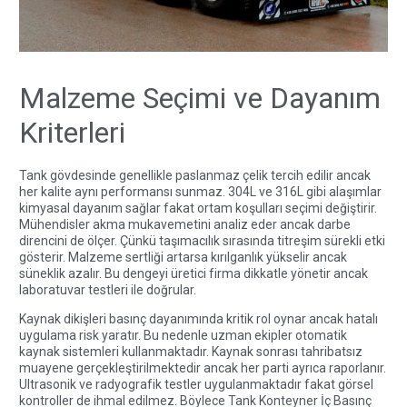
Malzeme Seçimi ve Dayanım
Kriterleri
Tank gövdesinde genellikle paslanmaz çelik tercih edilir ancak
her kalite aynı performansı sunmaz. 304L ve 316L gibi alaşımlar
kimyasal dayanım sağlar fakat ortam koşulları seçimi değiştirir.
Mühendisler akma mukavemetini analiz eder ancak darbe
direncini de ölçer. Çünkü taşımacılık sırasında titreşim sürekli etki
gösterir. Malzeme sertliği artarsa kırılganlık yükselir ancak
süneklik azalır. Bu dengeyi üretici firma dikkatle yönetir ancak
laboratuvar testleri ile doğrular.
Kaynak dikişleri basınç dayanımında kritik rol oynar ancak hatalı
uygulama risk yaratır. Bu nedenle uzman ekipler otomatik
kaynak sistemleri kullanmaktadır. Kaynak sonrası tahribatsız
muayene gerçekleştirilmektedir ancak her parti ayrıca raporlanır.
Ultrasonik ve radyografik testler uygulanmaktadır fakat görsel
kontroller de ihmal edilmez. Böylece Tank Konteyner İç Basınç