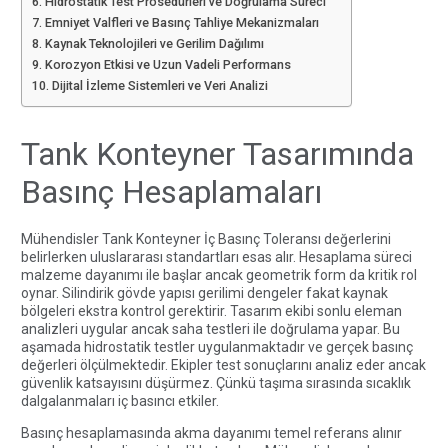
Hidrostatik Test Prosedürleri ve Doğrulama Süreci
Emniyet Valfleri ve Basınç Tahliye Mekanizmaları
Kaynak Teknolojileri ve Gerilim Dağılımı
Korozyon Etkisi ve Uzun Vadeli Performans
Dijital İzleme Sistemleri ve Veri Analizi
Tank Konteyner Tasarımında
Basınç Hesaplamaları
Mühendisler Tank Konteyner İç Basınç Toleransı değerlerini
belirlerken uluslararası standartları esas alır. Hesaplama süreci
malzeme dayanımı ile başlar ancak geometrik form da kritik rol
oynar. Silindirik gövde yapısı gerilimi dengeler fakat kaynak
bölgeleri ekstra kontrol gerektirir. Tasarım ekibi sonlu eleman
analizleri uygular ancak saha testleri ile doğrulama yapar. Bu
aşamada hidrostatik testler uygulanmaktadır ve gerçek basınç
değerleri ölçülmektedir. Ekipler test sonuçlarını analiz eder ancak
güvenlik katsayısını düşürmez. Çünkü taşıma sırasında sıcaklık
dalgalanmaları iç basıncı etkiler.
Basınç hesaplamasında akma dayanımı temel referans alınır