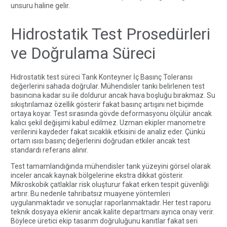
unsuru haline gelir.
Hidrostatik Test Prosedürleri
ve Doğrulama Süreci
Hidrostatik test süreci Tank Konteyner İç Basınç Toleransı
değerlerini sahada doğrular. Mühendisler tankı belirlenen test
basıncına kadar su ile doldurur ancak hava boşluğu bırakmaz. Su
sıkıştırılamaz özellik gösterir fakat basınç artışını net biçimde
ortaya koyar. Test sırasında gövde deformasyonu ölçülür ancak
kalıcı şekil değişimi kabul edilmez. Uzman ekipler manometre
verilerini kaydeder fakat sıcaklık etkisini de analiz eder. Çünkü
ortam ısısı basınç değerlerini doğrudan etkiler ancak test
standardı referans alınır.
Test tamamlandığında mühendisler tank yüzeyini görsel olarak
inceler ancak kaynak bölgelerine ekstra dikkat gösterir.
Mikroskobik çatlaklar risk oluşturur fakat erken tespit güvenliği
artırır. Bu nedenle tahribatsız muayene yöntemleri
uygulanmaktadır ve sonuçlar raporlanmaktadır. Her test raporu
teknik dosyaya eklenir ancak kalite departmanı ayrıca onay verir.
Böylece üretici ekip tasarım doğruluğunu kanıtlar fakat seri