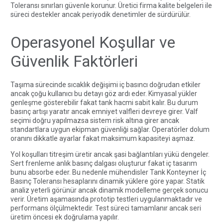
Toleransı sınırları güvenle korunur. Üretici firma kalite belgeleri ile
süreci destekler ancak periyodik denetimler de sürdürülür.
Operasyonel Koşullar ve
Güvenlik Faktörleri
Taşıma sürecinde sıcaklık değişimi iç basıncı doğrudan etkiler
ancak çoğu kullanıcı bu detayı göz ardı eder. Kimyasal yükler
genleşme gösterebilir fakat tank hacmi sabit kalır. Bu durum
basınç artışı yaratır ancak emniyet valfleri devreye girer. Valf
seçimi doğru yapılmazsa sistem risk altına girer ancak
standartlara uygun ekipman güvenliği sağlar. Operatörler dolum
oranını dikkatle ayarlar fakat maksimum kapasiteyi aşmaz.
Yol koşulları titreşim üretir ancak şasi bağlantıları yükü dengeler.
Sert frenleme anlık basınç dalgası oluşturur fakat iç tasarım
bunu absorbe eder. Bu nedenle mühendisler Tank Konteyner İç
Basınç Toleransı hesaplarını dinamik yüklere göre yapar. Statik
analiz yeterli görünür ancak dinamik modelleme gerçek sonucu
verir. Üretim aşamasında prototip testleri uygulanmaktadır ve
performans ölçülmektedir. Test süreci tamamlanır ancak seri
üretim öncesi ek doğrulama yapılır.