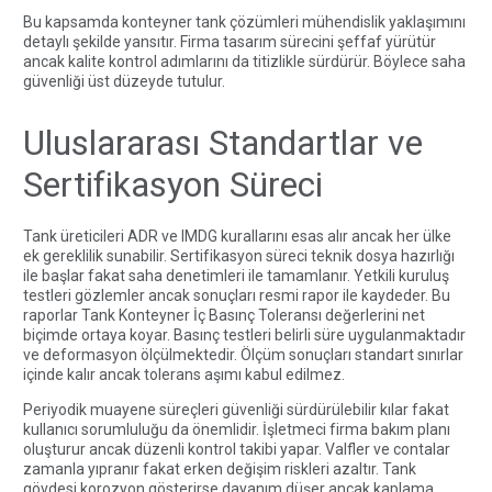
Bu kapsamda
konteyner tank
çözümleri mühendislik yaklaşımını
detaylı şekilde yansıtır. Firma tasarım sürecini şeffaf yürütür
ancak kalite kontrol adımlarını da titizlikle sürdürür. Böylece saha
güvenliği üst düzeyde tutulur.
Uluslararası Standartlar ve
Sertifikasyon Süreci
Tank üreticileri ADR ve IMDG kurallarını esas alır ancak her ülke
ek gereklilik sunabilir. Sertifikasyon süreci teknik dosya hazırlığı
ile başlar fakat saha denetimleri ile tamamlanır. Yetkili kuruluş
testleri gözlemler ancak sonuçları resmi rapor ile kaydeder. Bu
raporlar Tank Konteyner İç Basınç Toleransı değerlerini net
biçimde ortaya koyar. Basınç testleri belirli süre uygulanmaktadır
ve deformasyon ölçülmektedir. Ölçüm sonuçları standart sınırlar
içinde kalır ancak tolerans aşımı kabul edilmez.
Periyodik muayene süreçleri güvenliği sürdürülebilir kılar fakat
kullanıcı sorumluluğu da önemlidir. İşletmeci firma bakım planı
oluşturur ancak düzenli kontrol takibi yapar. Valfler ve contalar
zamanla yıpranır fakat erken değişim riskleri azaltır. Tank
gövdesi korozyon gösterirse dayanım düşer ancak kaplama