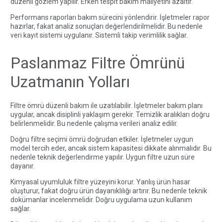
düzenli gözlem yapılır. Erken tespit bakım maliyetini azaltır.
Performans raporları bakım sürecini yönlendirir. İşletmeler rapor
hazırlar, fakat analiz sonuçları değerlendirilmelidir. Bu nedenle
veri kayıt sistemi uygulanır. Sistemli takip verimlilik sağlar.
Paslanmaz Filtre Ömrünü
Uzatmanın Yolları
Filtre ömrü düzenli bakım ile uzatılabilir. İşletmeler bakım planı
uygular, ancak disiplinli yaklaşım gerekir. Temizlik aralıkları doğru
belirlenmelidir. Bu nedenle çalışma verileri analiz edilir.
Doğru filtre seçimi ömrü doğrudan etkiler. İşletmeler uygun
model tercih eder, ancak sistem kapasitesi dikkate alınmalıdır. Bu
nedenle teknik değerlendirme yapılır. Uygun filtre uzun süre
dayanır.
Kimyasal uyumluluk filtre yüzeyini korur. Yanlış ürün hasar
oluşturur, fakat doğru ürün dayanıklılığı artırır. Bu nedenle teknik
dokümanlar incelenmelidir. Doğru uygulama uzun kullanım
sağlar.