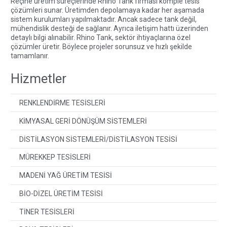
Reçine üretim süreçlerinde
Rhino Tank
firması komple tesis
çözümleri sunar. Üretimden depolamaya kadar her aşamada
sistem kurulumları yapılmaktadır. Ancak sadece tank değil,
mühendislik desteği de sağlanır. Ayrıca
iletişim
hattı üzerinden
detaylı bilgi alınabilir. Rhino Tank, sektör ihtiyaçlarına özel
çözümler üretir. Böylece projeler sorunsuz ve hızlı şekilde
tamamlanır.
Hizmetler
RENKLENDİRME TESİSLERİ
KİMYASAL GERİ DÖNÜŞÜM SİSTEMLERİ
DİSTİLASYON SİSTEMLERİ/DİSTİLASYON TESİSİ
MÜREKKEP TESİSLERİ
MADENİ YAĞ ÜRETİM TESİSİ
BİO-DİZEL ÜRETİM TESİSİ
TİNER TESİSLERİ