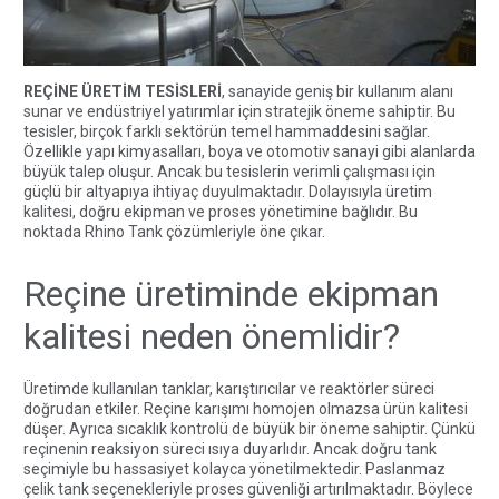
REÇİNE ÜRETİM TESİSLERİ
, sanayide geniş bir kullanım alanı
sunar ve endüstriyel yatırımlar için stratejik öneme sahiptir. Bu
tesisler, birçok farklı sektörün temel hammaddesini sağlar.
Özellikle yapı kimyasalları, boya ve otomotiv sanayi gibi alanlarda
büyük talep oluşur. Ancak bu tesislerin verimli çalışması için
güçlü bir altyapıya ihtiyaç duyulmaktadır. Dolayısıyla üretim
kalitesi, doğru ekipman ve proses yönetimine bağlıdır. Bu
noktada
Rhino Tank
çözümleriyle öne çıkar.
Reçine üretiminde ekipman
kalitesi neden önemlidir?
Üretimde kullanılan tanklar, karıştırıcılar ve reaktörler süreci
doğrudan etkiler. Reçine karışımı homojen olmazsa ürün kalitesi
düşer. Ayrıca sıcaklık kontrolü de büyük bir öneme sahiptir. Çünkü
reçinenin reaksiyon süreci ısıya duyarlıdır. Ancak doğru tank
seçimiyle bu hassasiyet kolayca yönetilmektedir.
Paslanmaz
çelik tank
seçenekleriyle proses güvenliği artırılmaktadır. Böylece