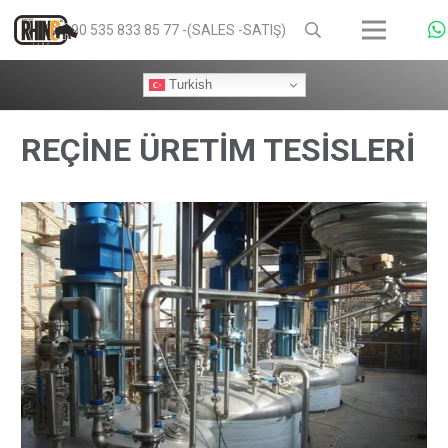
+90 535 833 85 77 -(SALES -SATIŞ)
Turkish
REÇİNE ÜRETİM TESİSLERİ