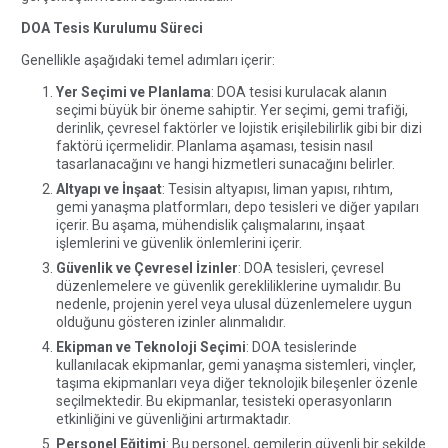
DOA Tesis Kurulumu Süreci
Genellikle aşağıdaki temel adımları içerir:
Yer Seçimi ve Planlama
: DOA tesisi kurulacak alanın
seçimi büyük bir öneme sahiptir. Yer seçimi, gemi trafiği,
derinlik, çevresel faktörler ve lojistik erişilebilirlik gibi bir dizi
faktörü içermelidir. Planlama aşaması, tesisin nasıl
tasarlanacağını ve hangi hizmetleri sunacağını belirler.
Altyapı ve İnşaat
: Tesisin altyapısı, liman yapısı, rıhtım,
gemi yanaşma platformları, depo tesisleri ve diğer yapıları
içerir. Bu aşama, mühendislik çalışmalarını, inşaat
işlemlerini ve güvenlik önlemlerini içerir.
Güvenlik ve Çevresel İzinler
: DOA tesisleri, çevresel
düzenlemelere ve güvenlik gerekliliklerine uymalıdır. Bu
nedenle, projenin yerel veya ulusal düzenlemelere uygun
olduğunu gösteren izinler alınmalıdır.
Ekipman ve Teknoloji Seçimi
: DOA tesislerinde
kullanılacak ekipmanlar, gemi yanaşma sistemleri, vinçler,
taşıma ekipmanları veya diğer teknolojik bileşenler özenle
seçilmektedir. Bu ekipmanlar, tesisteki operasyonların
etkinliğini ve güvenliğini artırmaktadır.
Personel Eğitimi
: Bu personel, gemilerin güvenli bir şekilde