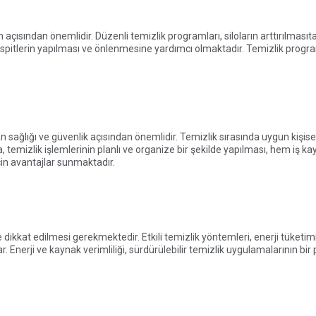
açısından önemlidir. Düzenli temizlik programları, siloların arttırılmasıt
n tespitlerin yapılması ve önlenmesine yardımcı olmaktadır. Temizlik progr
şan sağlığı ve güvenlik açısından önemlidir. Temizlik sırasında uygun kişis
a, temizlik işlemlerinin planlı ve organize bir şekilde yapılması, hem iş ka
in avantajlar sunmaktadır.
ine dikkat edilmesi gerekmektedir. Etkili temizlik yöntemleri, enerji tüket
 Enerji ve kaynak verimliliği, sürdürülebilir temizlik uygulamalarının bir 