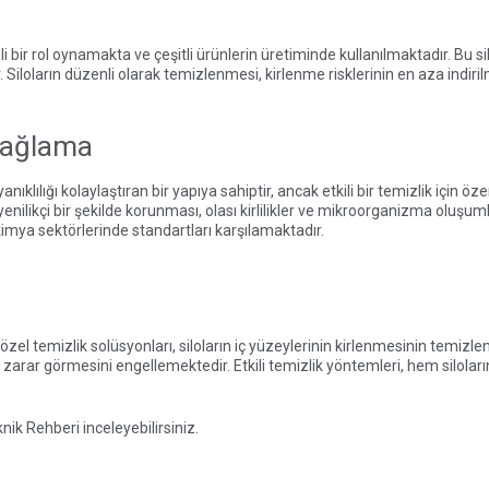
 bir rol oynamakta ve çeşitli ürünlerin üretiminde kullanılmaktadır. Bu s
 Siloların düzenli olarak temizlenmesi, kirlenme risklerinin en aza indir
 Sağlama
anıklılığı kolaylaştıran bir yapıya sahiptir, ancak etkili bir temizlik için
nilikçi bir şekilde korunması, olası kirlilikler ve mikroorganizma oluşuml
kimya sektörlerinde standartları karşılamaktadır.
özel temizlik solüsyonları, siloların iç yüzeylerinin kirlenmesinin temizle
zarar görmesini engellemektedir. Etkili temizlik yöntemleri, hem silola
nik Rehberi inceleyebilirsiniz.