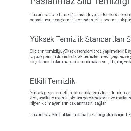
Paslanmaz Silo Temizliği
Paslanmaz silo temizliği, endüstriyel sistemlerde önemli
parçalarının genişlemesi açısından kritik öneme sahiptir.
Yüksek Temizlik Standartları
Siloların temizliği, yüksek standartlarda yapılmalıdır. Day
iç yüzeylerinin düzenli olarak temizlenmesi, çağdaş ve ye
koşullarının bakımına yardımcı olmakta ve gıda, ilaç ve 
Etkili Temizlik
Yüksek geçen su jetleri, otomatik temizlik sistemleri ve 
kimyasalların uyumlu olması gerekmektedir ve malların 
hijyenik olmayanların saklanmasını sağlar.
Paslanmaz Silo
hakkında daha fazla bilgi almak için Tek