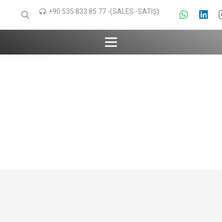
+90 535 833 85 77 -(SALES -SATIŞ)
RHINO TANK
Paslanmaz Çelik
Reaktör
Anasayfa
Paslanmaz Çelik Reaktör
PASLANMAZ