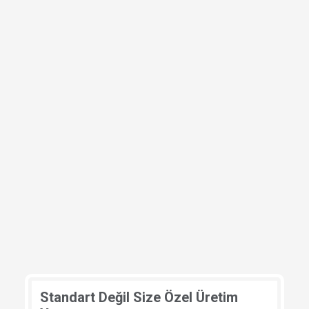
Paslanmaz çelik reaktörlerde hangi
çelik türü tercih edilmelidir?
Paslanmaz çelik reaktörlerde sıcaklık
nasıl kontrol edilir?
Karıştırıcı sistemi neden bu kadar
önemlidir?
Basınçlı paslanmaz çelik reaktörler
güvenli midir?
Paslanmaz çelik reaktörlerin temizlik
ve hijyen avantajları nelerdir?
Standart Değil Size Özel Üretim