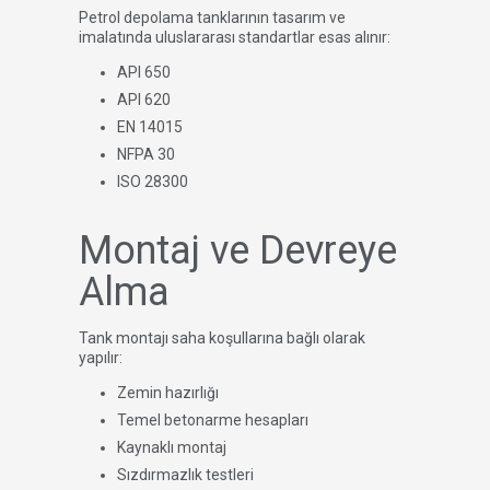
Petrol depolama tanklarının tasarım ve
imalatında uluslararası standartlar esas alınır:
API 650
API 620
EN 14015
NFPA 30
ISO 28300
Montaj ve Devreye
Alma
Tank montajı saha koşullarına bağlı olarak
yapılır:
Zemin hazırlığı
Temel betonarme hesapları
Kaynaklı montaj
Sızdırmazlık testleri