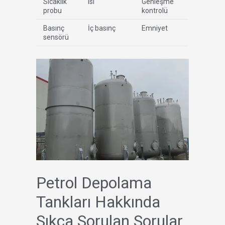
Sıcaklık
Isı
Genleşme
probu
kontrolü
Basınç
İç basınç
Emniyet
sensörü
Petrol Depolama
Tankları Hakkında
Sıkça Sorulan Sorular