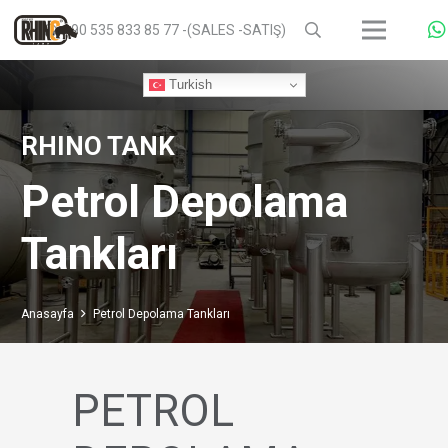
+90 535 833 85 77 -(SALES -SATIŞ)
Turkish
RHINO TANK
Petrol Depolama
Tankları
Anasayfa
Petrol Depolama Tankları
PETROL