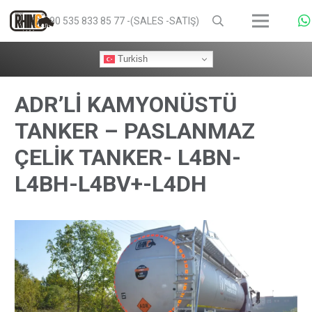
+90 535 833 85 77 -(SALES -SATIŞ)
Turkish
ADR’Lİ KAMYONÜSTÜ
TANKER – PASLANMAZ
ÇELİK TANKER- L4BN-
L4BH-L4BV+-L4DH