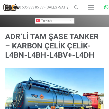
+90 535 833 85 77 -(SALES -SATIŞ)
Turkish
ADR’Lİ TAM ŞASE TANKER
– KARBON ÇELİK ÇELİK-
L4BN-L4BH-L4BV+-L4DH