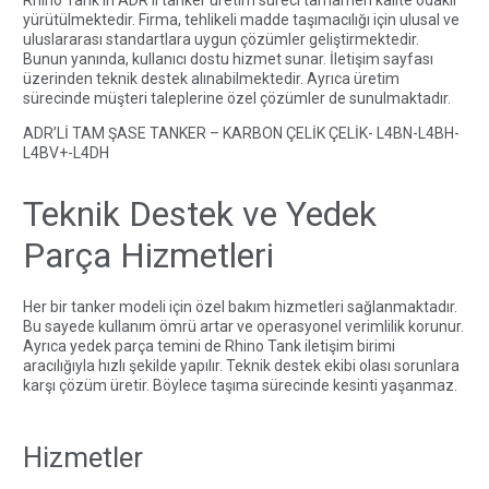
yürütülmektedir. Firma, tehlikeli madde taşımacılığı için ulusal ve
uluslararası standartlara uygun çözümler geliştirmektedir.
Bunun yanında, kullanıcı dostu hizmet sunar.
İletişim sayfası
üzerinden teknik destek alınabilmektedir. Ayrıca üretim
sürecinde müşteri taleplerine özel çözümler de sunulmaktadır.
ADR’Lİ TAM ŞASE TANKER – KARBON ÇELİK ÇELİK- L4BN-L4BH-
L4BV+-L4DH
Teknik Destek ve Yedek
Parça Hizmetleri
Her bir tanker modeli için özel bakım hizmetleri sağlanmaktadır.
Bu sayede kullanım ömrü artar ve operasyonel verimlilik korunur.
Ayrıca yedek parça temini de
Rhino Tank iletişim birimi
aracılığıyla hızlı şekilde yapılır. Teknik destek ekibi olası sorunlara
karşı çözüm üretir. Böylece taşıma sürecinde kesinti yaşanmaz.
Hizmetler