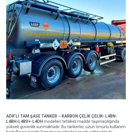
ADR’Lİ TAM ŞASE TANKER – KARBON ÇELİK ÇELİK- L4BN-
L4BH-L4BV+-L4DH
modelleri tehlikeli madde taşımacılığında
yüksek güvenlik sunmaktadır. Bu tankerler, uzun ömürlü kullanım
hedefleyen lojistik firmaları tarafından tercih edilmektedir.