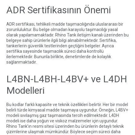
ADR Sertifikasının Önemi
ADR sertifikası, tehlikeli madde taşımacılığında uluslararası bir
zorunluluktur. Bu belge olmadan karayolu taşımacılığı yasal
olarak yapılamamaktadır.
Rhino Tank iletişim kanalı
üzerinden bu
belgeye sahip ürünlerle ilgili bilgi alınabilmektedir. Sertifika,
tankerlerin güvenlik testlerinden geçtiğini belgeler. Ayrıca
sertifika sayesinde taşımacılık süreci daha kontrollü
ilerlemektedir. Bununla birlikte, denetimlerde de kolaylık
sağlanmaktadır.
L4BN-L4BH-L4BV+ ve L4DH
Modelleri
Bu kodlar farklı kapasite ve teknik özellikleri belirtir. Her bir model
belirli türde kimyasal madde taşımaya uygundur. Örneğin, L4BV+
modeli sıvılaşmış gaz taşımasında tercih edilmektedir. L4DH
modeli ise daha yoğun ve viskoz malzemeler için uygundur.
Rhino Tank’ın resmi sitesi
üzerinden bu ürünlerin detaylı teknik
çizimlerine ulaşmak mümkündür. Böylece seçim süreci daha