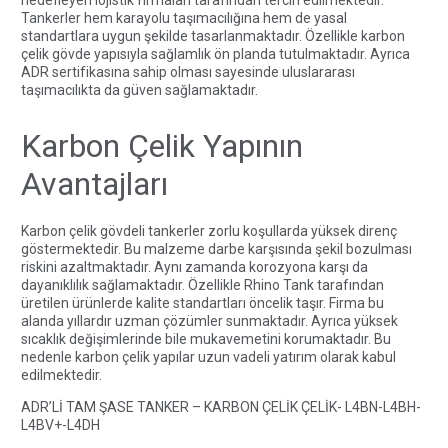
Tankerler hem karayolu taşımacılığına hem de yasal
standartlara uygun şekilde tasarlanmaktadır. Özellikle karbon
çelik gövde yapısıyla sağlamlık ön planda tutulmaktadır. Ayrıca
ADR sertifikasına sahip olması sayesinde uluslararası
taşımacılıkta da güven sağlamaktadır.
Karbon Çelik Yapının
Avantajları
Karbon çelik gövdeli tankerler zorlu koşullarda yüksek direnç
göstermektedir. Bu malzeme darbe karşısında şekil bozulması
riskini azaltmaktadır. Aynı zamanda korozyona karşı da
dayanıklılık sağlamaktadır. Özellikle
Rhino Tank
tarafından
üretilen ürünlerde kalite standartları öncelik taşır. Firma bu
alanda yıllardır uzman çözümler sunmaktadır. Ayrıca yüksek
sıcaklık değişimlerinde bile mukavemetini korumaktadır. Bu
nedenle karbon çelik yapılar uzun vadeli yatırım olarak kabul
edilmektedir.
ADR’Lİ TAM ŞASE TANKER – KARBON ÇELİK ÇELİK- L4BN-L4BH-
L4BV+-L4DH