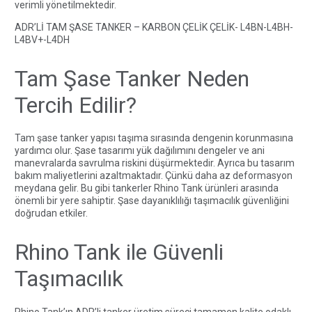
verimli yönetilmektedir.
ADR’Lİ TAM ŞASE TANKER – KARBON ÇELİK ÇELİK- L4BN-L4BH-
L4BV+-L4DH
Tam Şase Tanker Neden
Tercih Edilir?
Tam şase tanker yapısı taşıma sırasında dengenin korunmasına
yardımcı olur. Şase tasarımı yük dağılımını dengeler ve ani
manevralarda savrulma riskini düşürmektedir. Ayrıca bu tasarım
bakım maliyetlerini azaltmaktadır. Çünkü daha az deformasyon
meydana gelir. Bu gibi tankerler
Rhino Tank ürünleri
arasında
önemli bir yere sahiptir. Şase dayanıklılığı taşımacılık güvenliğini
doğrudan etkiler.
Rhino Tank ile Güvenli
Taşımacılık
Rhino Tank’ın ADR’li tanker üretim süreci
tamamen kalite odaklı