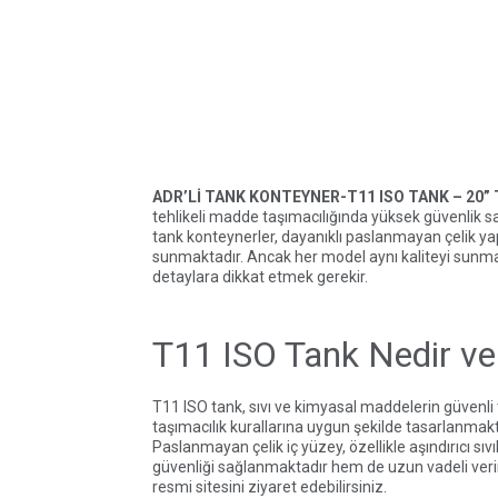
ADR’Lİ TANK KONTEYNER-T11 ISO TANK – 20
tehlikeli madde taşımacılığında yüksek güvenlik sağl
tank konteynerler, dayanıklı paslanmayan çelik ya
sunmaktadır. Ancak her model aynı kaliteyi sunm
detaylara dikkat etmek gerekir.
T11 ISO Tank Nedir ve
T11 ISO tank, sıvı ve kimyasal maddelerin güvenli 
taşımacılık kurallarına uygun şekilde tasarlanmaktad
Paslanmayan çelik iç yüzey, özellikle aşındırıcı s
güvenliği sağlanmaktadır hem de uzun vadeli veriml
resmi sitesini
ziyaret edebilirsiniz.