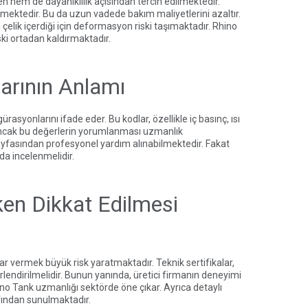
 hem de dayanıklılık açısından tercih edilmektedir.
mektedir. Bu da uzun vadede bakım maliyetlerini azaltır.
lik içerdiği için deformasyon riski taşımaktadır.
Rhino
iski ortadan kaldırmaktadır.
rının Anlamı
asyonlarını ifade eder. Bu kodlar, özellikle iç basınç, ısı
 Ancak bu değerlerin yorumlanması uzmanlık
sayfasından
profesyonel yardım alınabilmektedir. Fakat
 da incelenmelidir.
en Dikkat Edilmesi
r vermek büyük risk yaratmaktadır. Teknik sertifikalar,
rlendirilmelidir. Bunun yanında, üretici firmanın deneyimi
no Tank uzmanlığı
sektörde öne çıkar. Ayrıca
detaylı
ından sunulmaktadır.