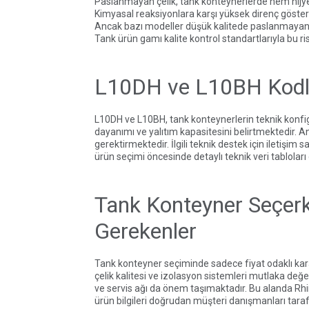
Paslanmayan çelik, tank konteynerlerde hem hijyen
Kimyasal reaksiyonlara karşı yüksek direnç göster
Ancak bazı modeller düşük kalitede paslanmayan çe
Tank ürün gamı
kalite kontrol standartlarıyla bu r
L10DH ve L10BH Kodla
L10DH ve L10BH, tank konteynerlerin teknik konfigür
dayanımı ve yalıtım kapasitesini belirtmektedir.
gerektirmektedir. İlgili teknik destek için
iletişim 
ürün seçimi öncesinde detaylı teknik veri tabloları
Tank Konteyner Seçerk
Gerekenler
Tank konteyner seçiminde sadece fiyat odaklı kara
çelik kalitesi ve izolasyon sistemleri mutlaka değe
ve servis ağı da önem taşımaktadır. Bu alanda
Rhi
ürün bilgileri
doğrudan müşteri danışmanları taraf