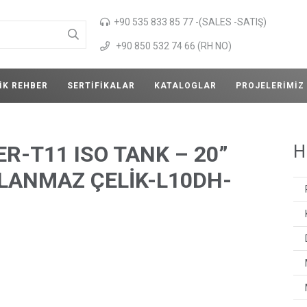
+90 535 833 85 77 -(SALES -SATIŞ)
+90 850 532 74 66 (RH NO)
IK REHBER
SERTIFIKALAR
KATALOGLAR
PROJELERIMIZ
R-T11 ISO TANK – 20”
H
LANMAZ ÇELİK-L10DH-