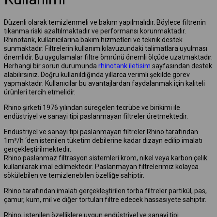
Düzenli olarak temizlenmeli ve bakım yapılmalıdır. Böylece filtrenin
tıkanma riski azaltılmaktadır ve performansı korunmaktadır.
Rhinotank, kullanıcılarına bakım hizmetleri ve teknik destek
sunmaktadır. Filtrelerin kullanım kılavuzundaki talimatlara uyulması
önemlidir. Bu uygulamalar filtre ömrünü önemli ölçüde uzatmaktadır.
Herhangi bir sorun durumunda
rhinotank iletisim
sayfasından destek
alabilirsiniz. Doğru kullanıldığında yıllarca verimli şekilde görev
yapmaktadır. Kullanıcılar bu avantajlardan faydalanmak için kaliteli
ürünleri tercih etmelidir.
Rhino şirketi 1976 yılından süregelen tecrübe ve birikimi ile
endüstriyel ve sanayi tipi paslanmayan filtreler üretmektedir.
Endüstriyel ve sanayi tipi paslanmayan filtreler Rhino tarafından
1m³/h ‘den istenilen tüketim debilerine kadar dizayn edilip imalatı
gerçekleştirilmektedir.
Rhino paslanmaz filtrasyon sistemleri krom, nikel veya karbon çelik
kullanılarak imal edilmektedir. Paslanmayan filtrelerimiz kolayca
sökülebilen ve temizlenebilen özelliğe sahiptir.
Rhino tarafından imalatı gerçekleştirilen torba filtreler partikül, pas,
çamur, kum, mil ve diğer tortuları filtre edecek hassasiyete sahiptir.
Rhino, istenilen özelliklere uygun endüstriyel ve sanayi tipi