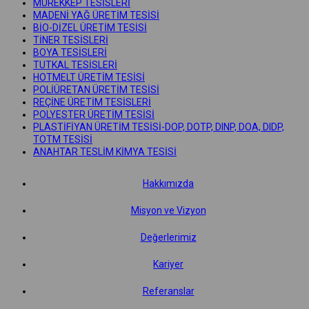
MÜREKKEP TESİSLERİ
MADENİ YAĞ ÜRETİM TESİSİ
BİO-DİZEL ÜRETİM TESİSİ
TİNER TESİSLERİ
BOYA TESİSLERİ
TUTKAL TESİSLERİ
HOTMELT ÜRETİM TESİSİ
POLİÜRETAN ÜRETİM TESİSİ
REÇİNE ÜRETİM TESİSLERİ
POLYESTER ÜRETİM TESİSİ
PLASTİFİYAN ÜRETİM TESİSİ-DOP, DOTP, DINP, DOA, DIDP,
TOTM TESİSİ
ANAHTAR TESLİM KİMYA TESİSİ
Hakkımızda
Misyon ve Vizyon
Değerlerimiz
Kariyer
Referanslar