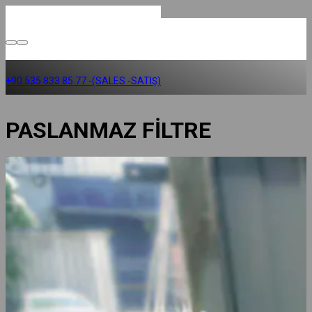
+90 535 833 85 77 -(SALES -SATIŞ)
PASLANMAZ FİLTRE