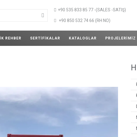
+90 535 833 85 77 -(SALES -SATIŞ)
+90 850 532 74 66 (RH NO)
IK REHBER
SERTIFIKALAR
KATALOGLAR
PROJELERIMIZ
H