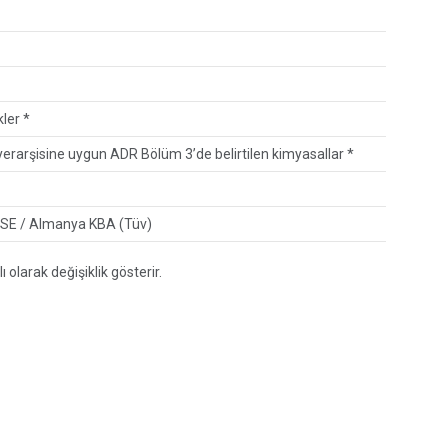
ler *
yerarşisine uygun ADR Bölüm 3’de belirtilen kimyasallar *
TSE / Almanya KBA (Tüv)
larak değişiklik gösterir.