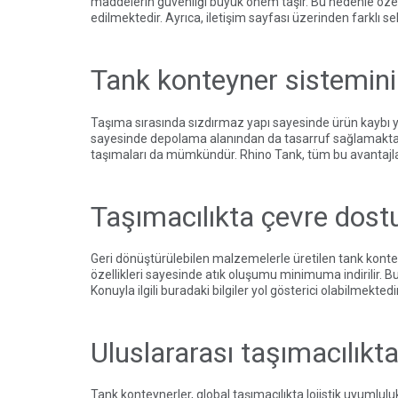
maddelerin güvenliği büyük önem taşır. Bu nedenle özel 
edilmektedir. Ayrıca,
iletişim
sayfası üzerinden farklı se
Tank konteyner sisteminin
Taşıma sırasında sızdırmaz yapı sayesinde ürün kaybı y
sayesinde depolama alanından da tasarruf sağlamaktadır.
taşımaları da mümkündür. Rhino Tank, tüm bu avantajları
Taşımacılıkta çevre dost
Geri dönüştürülebilen malzemelerle üretilen tank konteyn
özellikleri sayesinde atık oluşumu minimuma indirilir. 
Konuyla ilgili
buradaki bilgiler
yol gösterici olabilmektedir
Uluslararası taşımacılıkt
Tank konteynerler, global taşımacılıkta lojistik uyumlul