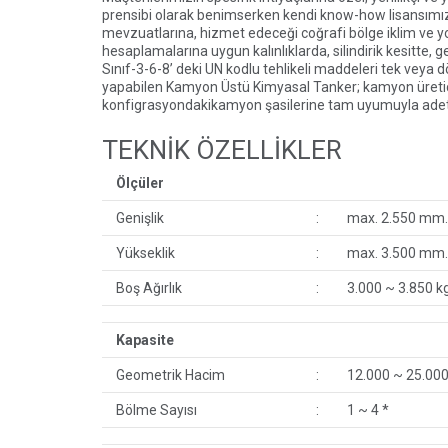
prensibi olarak benimserken kendi know-how lisansımız 
mevzuatlarına, hizmet edeceği coğrafi bölge iklim ve 
hesaplamalarına uygun kalınlıklarda, silindirik kesitte,
Sınıf-3-6-8’ deki UN kodlu tehlikeli maddeleri tek veya d
yapabilen Kamyon Üstü Kimyasal Tanker; kamyon üreticile
konfigrasyondakikamyon şasilerine tam uyumuyla ad
TEKNİK ÖZELLİKLER
Ölçüler
Genişlik
:
max. 2.550 mm.
Yükseklik
:
max. 3.500 mm.
Boş Ağırlık
:
3.000 ~ 3.850 k
Kapasite
Geometrik Hacim
:
12.000 ~ 25.000 
Bölme Sayısı
:
1 ~ 4 *