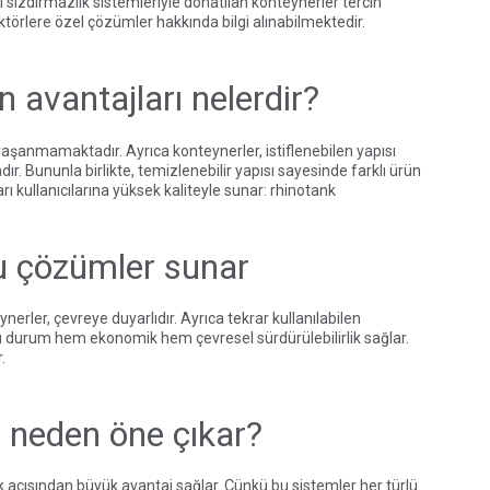
sızdırmazlık sistemleriyle donatılan konteynerler tercih
ktörlere özel çözümler hakkında bilgi alınabilmektedir.
 avantajları nelerdir?
aşanmamaktadır. Ayrıca konteynerler, istiflenebilen yapısı
 Bununla birlikte, temizlenebilir yapısı sayesinde farklı ürün
 kullanıcılarına yüksek kaliteyle sunar:
rhinotank
u çözümler sunar
erler, çevreye duyarlıdır. Ayrıca tekrar kullanılabilen
Bu durum hem ekonomik hem çevresel sürdürülebilirlik sağlar.
.
a neden öne çıkar?
uk açısından büyük avantaj sağlar. Çünkü bu sistemler her türlü