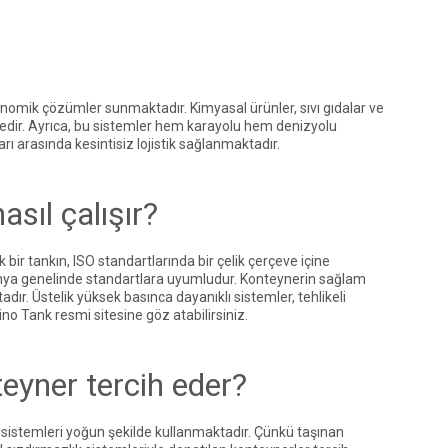
onomik çözümler sunmaktadır. Kimyasal ürünler, sıvı gıdalar ve
tedir. Ayrıca, bu sistemler hem karayolu hem denizyolu
ı arasında kesintisiz lojistik sağlanmaktadır.
sıl çalışır?
 bir tankın, ISO standartlarında bir çelik çerçeve içine
 dünya genelinde standartlara uyumludur. Konteynerin sağlam
ır. Üstelik yüksek basınca dayanıklı sistemler, tehlikeli
ino Tank
resmi sitesine göz atabilirsiniz.
eyner tercih eder?
 bu sistemleri yoğun şekilde kullanmaktadır. Çünkü taşınan