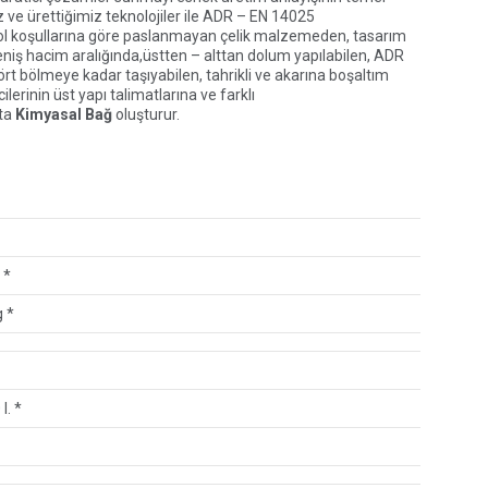
ve ürettiğimiz teknolojiler ile ADR – EN 14025
yol koşullarına göre paslanmayan çelik malzemeden, tasarım
 geniş hacim aralığında,üstten – alttan dolum yapılabilen, ADR
ört bölmeye kadar taşıyabilen, tahrikli ve akarına boşaltım
rinin üst yapı talimatlarına ve farklı
eta
Kimyasal Bağ
oluşturur.
 *
g *
l. *