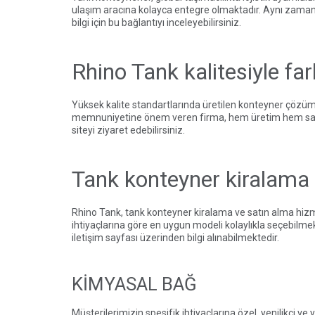
ulaşım aracına kolayca entegre olmaktadır. Aynı zamanda
bilgi için
bu bağlantıyı
inceleyebilirsiniz.
Rhino Tank kalitesiyle far
Yüksek kalite standartlarında üretilen konteyner çözüm
memnuniyetine önem veren firma, hem üretim hem satış
siteyi
ziyaret edebilirsiniz.
Tank konteyner kiralama 
Rhino Tank, tank konteyner kiralama ve satın alma hizmet
ihtiyaçlarına göre en uygun modeli kolaylıkla seçebilmek
iletişim sayfası
üzerinden bilgi alınabilmektedir.
KİMYASAL BAĞ
Müşterilerimizin spesifik ihtiyaçlarına özel, yenilikçi 