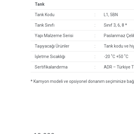
Tank
Tank Kodu
:
L1, 5BN
Tank Sınıfı
:
Sınıf 3, 6, 8 *
Yapı Malzeme Serisi
:
Paslanmaz Çelik
Taşıyacağı Ürünler
:
Tank kodu ve hi
İşletme Sıcaklığı
:
-20 ˚C +50 ˚C
Sertifikalandırma
:
ADR – Türkiye 
* Kamyon modeli ve opsiyonel donanım seçiminize bağlı o