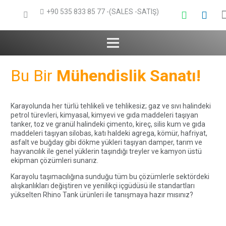
+90 535 833 85 77 -(SALES -SATIŞ)
Bu Bir
Mühendislik Sanatı!
Karayolunda her türlü tehlikeli ve tehlikesiz; gaz ve sıvı halindeki
petrol türevleri, kimyasal, kimyevi ve gıda maddeleri taşıyan
tanker, toz ve granül halindeki çimento, kireç, silis kum ve gıda
maddeleri taşıyan silobas, katı haldeki agrega, kömür, hafriyat,
asfalt ve buğday gibi dökme yükleri taşıyan damper, tarım ve
hayvancılık ile genel yüklerin taşındığı treyler ve kamyon üstü
ekipman çözümleri sunarız.
Karayolu taşımacılığına sunduğu tüm bu çözümlerle sektördeki
alışkanlıkları değiştiren ve yenilikçi içgüdüsü ile standartları
yükselten Rhino Tank ürünleri ile tanışmaya hazır mısınız?