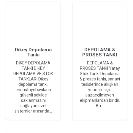
Dikey Depolama
DEPOLAMA &
Tankı
PROSES TANKI
DİKEY DEPOLAMA
DEPOLAMA &
TANKI DİKEY
PROSES TANKI Yatay
DEPOLAMA VE STOK
Stok Tankı Depolama
TANKLARI Dikey
& proses tankı, sanayi
depolama tankı,
tesislerinde akışkan
endüstriyel sıvıların
yönetimi için
güvenli şekilde
vazgeçilmeyen
saklanmasını
ekipmanlardan biridir.
sağlayan özel
Bu…
sistemler arasında…