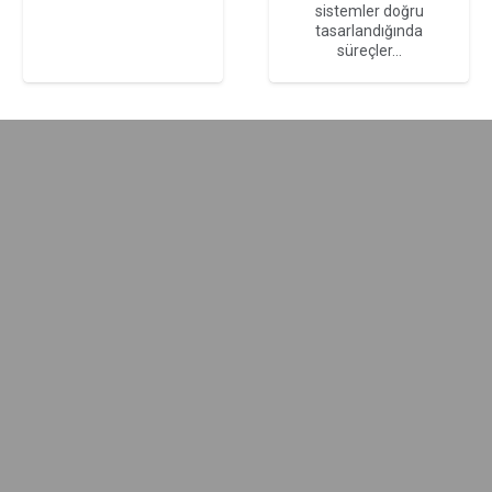
sistemler doğru
tasarlandığında
süreçler…
Tank Çiftliği
Tank Çiftliği
DEPOLAMA &
PROSES Tank çiftliği,
endüstriyel depolama
ihtiyaçlarını
karşılamak için özel
olarak tasarlanan
alanlardır. Bu çiftlikler
genellikle sıvı…