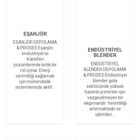
EŞANJÖR
ESANJÖR DEPOLAMA
& PROSES Eşanjör,
ENDÜSTRİYEL
endüstriyel ısı
BLENDER
transferi
ENDÜSTRİYEL
çözümlerinde kritik bir
BLENDER DEPOLAMA
rol oynar. Enerji
& PROSES Endüstriyel
verimliliği sağlamak
blender gıda
için mühendislik
sektöründe yüksek
sistemlerinde aktif…
hacimli üretimler için
vazgeçilmeyen bir
ekipmandır. Verimliliği
artırmaktadır ve
işlemleri…