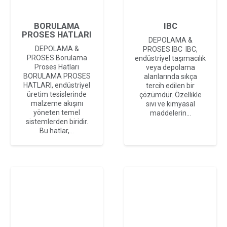
BORULAMA
IBC
PROSES HATLARI
DEPOLAMA &
DEPOLAMA &
PROSES IBC IBC,
PROSES Borulama
endüstriyel taşımacılık
Proses Hatları
veya depolama
BORULAMA PROSES
alanlarında sıkça
HATLARI, endüstriyel
tercih edilen bir
üretim tesislerinde
çözümdür. Özellikle
malzeme akışını
sıvı ve kimyasal
yöneten temel
maddelerin…
sistemlerden biridir.
Bu hatlar,…